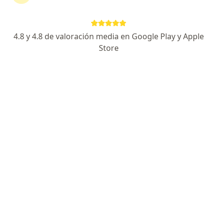
Dr. Francisco Javier Nazar Meneses
Especialista en medicina deportiva
33 opiniones
4.8 y 4.8 de valoración media en Google Play y Apple
Store
Dirección 1
Dirección 2
En línea
Calle 52b #31 -54 (Bucaramanga), Bucaramanga
•
Mapa
Agata Corsanar
Cita control
$ 160.000
Este especialista no ofrece reserva de cita en línea en esta dirección.
Solicita una cita