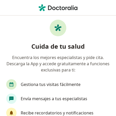
Men
Especialista En Medicina Deportiva • Sotomayor, Bucaramanga, Santander
Filtros
Seguro
Mapa
Especialistas en medicina deportiva en
Cuida de tu salud
Sotomayor, Bucaramanga
Encuentra los mejores especialistas y pide cita.
Descarga la App y accede gratuitamente a funciones
¿Cuál es tu compañía aseguradora?
exclusivas para ti:
Gestiona tus visitas fácilmente
Envía mensajes a tus especialistas
Recibe recordatorios y notificaciones