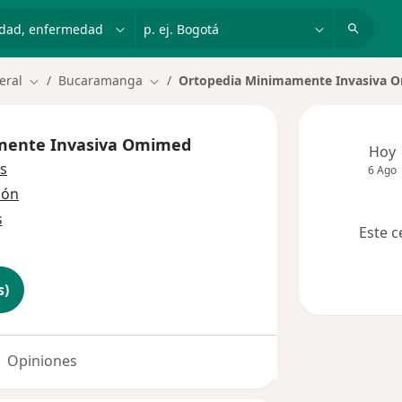
dad, enfermedad o nombre
p. ej. Bogotá
eral
Bucaramanga
Ortopedia Minimamente Invasiva 
Cambiar de ciudad
Cambiar de ciudad
mente Invasiva Omimed
Hoy
s
6 Ago
ión
s
Este c
s)
Opiniones