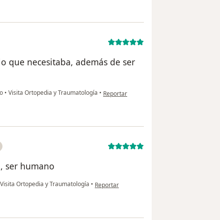
lo que necesitaba, además de ser
en opinión del usuario Diana M. Gonzalez
ho
•
Visita Ortopedia y Traumatología
•
Reportar
l, ser humano
en opinión del usuario Marcela
Visita Ortopedia y Traumatología
•
Reportar