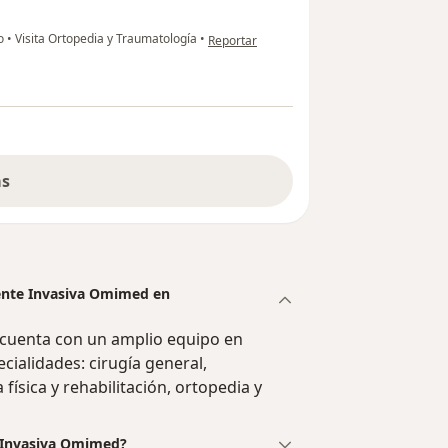
en opinión del usuario Dagoberto bayona
ho
•
Visita Ortopedia y Traumatología
•
Reportar
ás
ente Invasiva Omimed en
uenta con un amplio equipo en
ialidades: cirugía general,
física y rehabilitación, ortopedia y
e Invasiva Omimed?