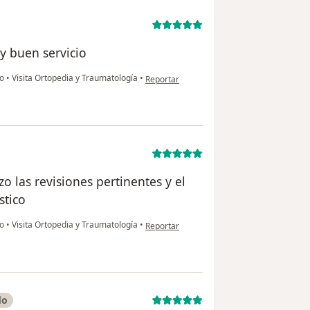
y buen servicio
en opinión del usuario Dámaris
ho
•
Visita Ortopedia y Traumatología
•
Reportar
o las revisiones pertinentes y el
stico
en opinión del usuario Ana M
ho
•
Visita Ortopedia y Traumatología
•
Reportar
do