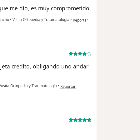
 que me dio, es muy comprometido
en opinión del usuario Alejandro
amacho
•
Visita Ortopedia y Traumatología
•
Reportar
jeta credito, obligando uno andar
en opinión del usuario Donnald Mendez
Visita Ortopedia y Traumatología
•
Reportar