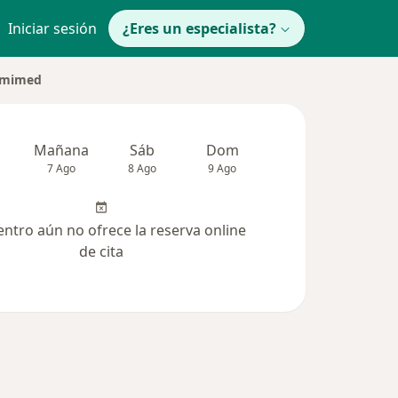
Iniciar sesión
¿Eres un especialista?
Omimed
Mañana
Sáb
Dom
Lun
Mar
7 Ago
8 Ago
9 Ago
10 Ago
11 Ag
entro aún no ofrece la reserva online
de cita