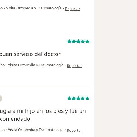
en opinión del usuario XIOMARA CARDEN
ho
•
Visita Ortopedia y Traumatología
•
Reportar
buen servicio del doctor
en opinión del usuario Lina gamboa
cho
•
Visita Ortopedia y Traumatología
•
Reportar
rugía a mi hijo en los pies y fue un
recomendado.
en opinión del usuario Carlos G
cho
•
Visita Ortopedia y Traumatología
•
Reportar