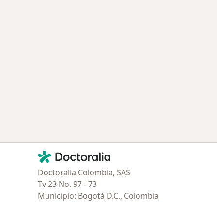
Contacto
Doctoralia - Página de inicio
Doctoralia Colombia, SAS
Tv 23 No. 97 - 73
Municipio: Bogotá D.C., Colombia