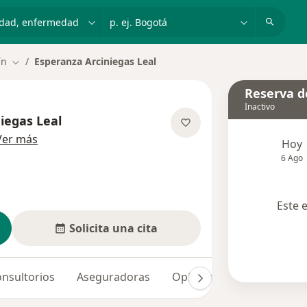
dad, enfermedad o nombre
p. ej. Bogotá
ín
Esperanza Arciniegas Leal
Cambiar de ciudad
Reserva de
Inactivo
iegas Leal
sobre las especializaciones
Ver más
Hoy
6 Ago
Este 
Solicita una cita
nsultorios
Aseguradoras
Opiniones (1)