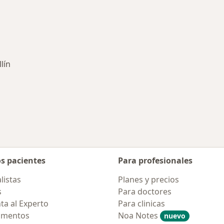
lín
es más tratadas
os pacientes
Para profesionales
listas
Planes y precios
s
Para doctores
ta al Experto
Para clinicas
amentos
Noa Notes
nuevo