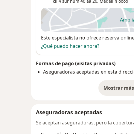
cll 4 sur num 46 aa 26,
Medellín
oooo
Ampli
se
Disponibilidad
Este especialista no ofrece reserva onlin
¿Qué puedo hacer ahora?
Formas de pago (visitas privadas)
Aseguradoras aceptadas en esta direcc
Mostrar más 
so
Aseguradoras aceptadas
Se aceptan aseguradoras, pero la cobertura 