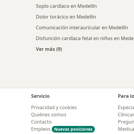
Soplo cardíaco en Medellín
Dolor torácico en Medellín
Comunicación interauricular en Medellín
Disfunción cardíaca fetal en niños en Medel
Ver más (9)
Más en esta categoría: Enfermedad
Servicio
Para l
Privacidad y cookies
Especia
Quiénes somos
Clínica
Contacto
Pregun
Empleos
Medic
Nuevas posiciones