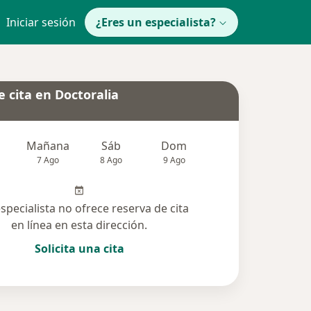
Iniciar sesión
¿Eres un especialista?
 cita en Doctoralia
Mañana
Sáb
Dom
Lun
Mar
7 Ago
8 Ago
9 Ago
10 Ago
11 Ag
especialista no ofrece reserva de cita
en línea en esta dirección.
Solicita una cita