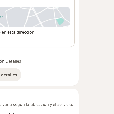
ar
 abre en una nueva pestaña
e en esta dirección
ión
Detalles
detalles
bre la dirección
varía según la ubicación y el servicio.