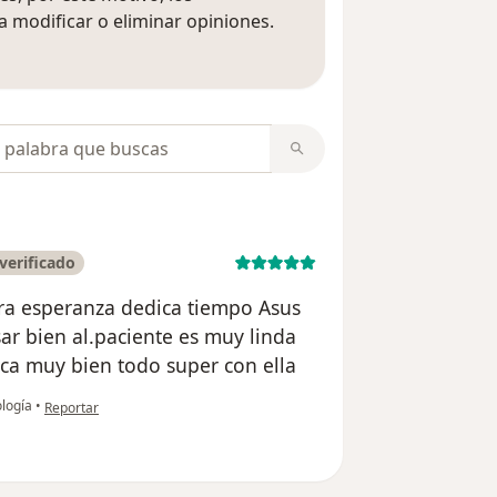
 modificar o eliminar opiniones.
 opiniones
opiniones
verificado
ora esperanza dedica tiempo Asus
ar bien al.paciente es muy linda
lica muy bien todo super con ella
en opinión del usuario Viviana holguin
ología
•
Reportar