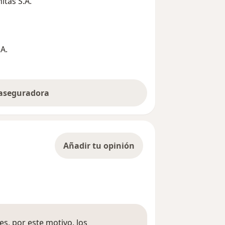
tas S.A.
A.
 aseguradora
Añadir tu opinión
s, por este motivo, los