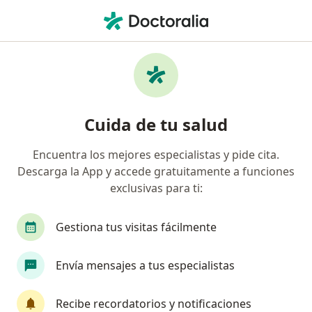
Men
Comunicación Interauricular • Medellín, Antioquia
Filtros
• 1
Seguro
Mapa
Especialistas en Comunicación
Cuida de tu salud
interauricular en Medellín
Encuentra los mejores especialistas y pide cita.
Descarga la App y accede gratuitamente a funciones
¿Qué especialidad estás buscando?
exclusivas para ti:
Cardiólogo
Internista
Pediatra
Cardi
Gestiona tus visitas fácilmente
Envía mensajes a tus especialistas
Recibe recordatorios y notificaciones