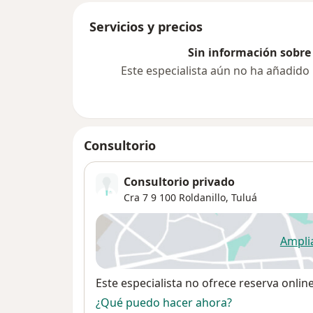
Servicios y precios
Sin información sobre 
Este especialista aún no ha añadido
Consultorio
Consultorio privado
Cra 7 9 100 Roldanillo,
Tuluá
Ampli
se
Disponibilidad
Este especialista no ofrece reserva onlin
¿Qué puedo hacer ahora?