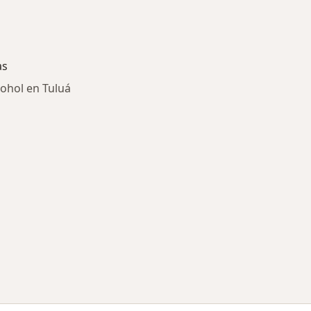
as
ohol en Tuluá
ría: Enfermedades más tratadas