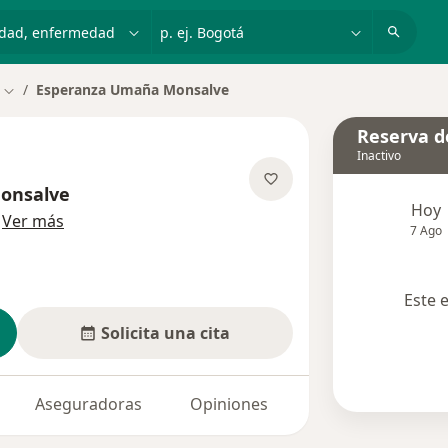
dad, enfermedad o nombre
p. ej. Bogotá
Esperanza Umaña Monsalve
Cambiar de ciudad
Reserva de
Inactivo
onsalve
Hoy
sobre las especializaciones
Ver más
7 Ago
Este 
Solicita una cita
Aseguradoras
Opiniones