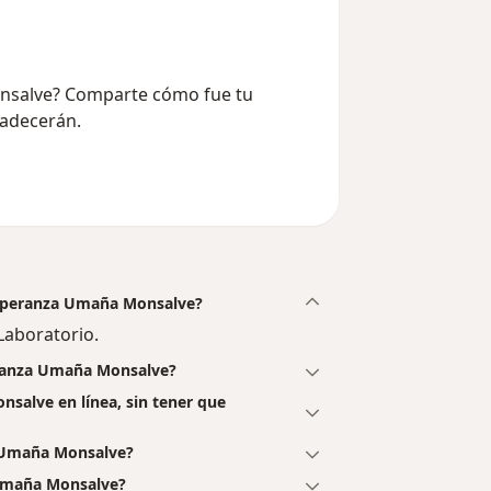
onsalve? Comparte cómo fue tu
radecerán.
 Esperanza Umaña Monsalve?
aboratorio.
eranza Umaña Monsalve?
salve en línea, sin tener que
 Umaña Monsalve?
 Umaña Monsalve?