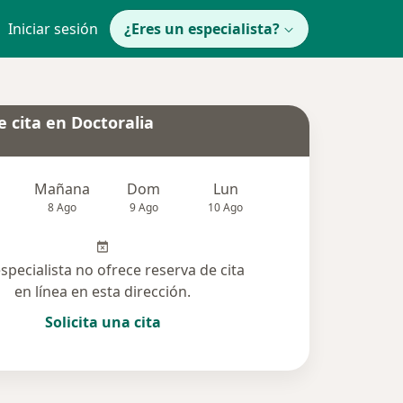
Iniciar sesión
¿Eres un especialista?
 cita en Doctoralia
Mañana
Dom
Lun
Mar
Mié
8 Ago
9 Ago
10 Ago
11 Ago
12 Ag
especialista no ofrece reserva de cita
en línea en esta dirección.
Solicita una cita