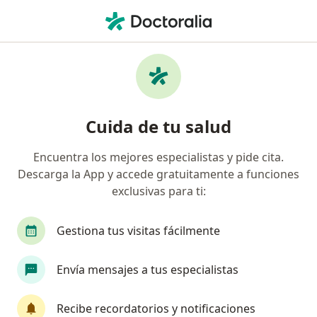
Men
Alcoholismo Y Abuso De Alcohol • Tuluá, Valle del Cauca
Filtros
• 1
Mapa
Especialistas en Alcoholismo y abuso de
Cuida de tu salud
alcohol en Tuluá
Encuentra los mejores especialistas y pide cita.
Descarga la App y accede gratuitamente a funciones
¿Qué especialidad estás buscando?
exclusivas para ti:
Psicólogo
Cirujano general
Dermatólogo
Gestiona tus visitas fácilmente
Envía mensajes a tus especialistas
Recibe recordatorios y notificaciones