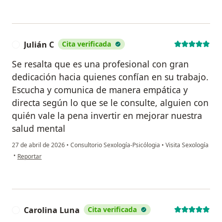
Julián C
Cita verificada
J
Se resalta que es una profesional con gran
dedicación hacia quienes confían en su trabajo.
Escucha y comunica de manera empática y
directa según lo que se le consulte, alguien con
quién vale la pena invertir en mejorar nuestra
salud mental
27 de abril de 2026
•
Consultorio Sexología-Psicólogia
•
Visita Sexología
en opinión del usuario Julián C
•
Reportar
Carolina Luna
Cita verificada
C