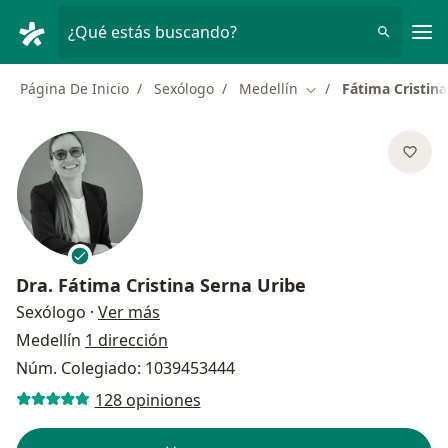
Men
¿Qué estás buscando?
Página De Inicio
Sexólogo
Medellín
Fátima Cristina
Cambiar de ciudad
Dra.
Fátima Cristina Serna Uribe
sobre las especializaciones
Sexólogo
·
Ver más
Medellín
1 dirección
Núm. Colegiado: 1039453444
128 opiniones