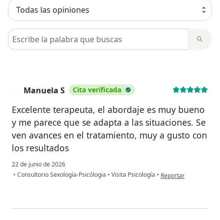
Busca en opiniones
Manuela S
Cita verificada
M
Excelente terapeuta, el abordaje es muy bueno
y me parece que se adapta a las situaciones. Se
ven avances en el tratamiento, muy a gusto con
los resultados
22 de junio de 2026
en opinión del usuari
•
Consultorio Sexología-Psicólogia
•
Visita Psicología
•
Reportar