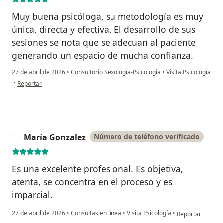
Muy buena psicóloga, su metodología es muy
única, directa y efectiva. El desarrollo de sus
sesiones se nota que se adecuan al paciente
generando un espacio de mucha confianza.
27 de abril de 2026
•
Consultorio Sexología-Psicólogia
•
Visita Psicología
en opinión del usuario Alejandra Carvajal
•
Reportar
María Gonzalez
Número de teléfono verificado
M
Es una excelente profesional. Es objetiva,
atenta, se concentra en el proceso y es
imparcial.
en opinión del u
27 de abril de 2026
•
Consultas en línea
•
Visita Psicología
•
Reportar