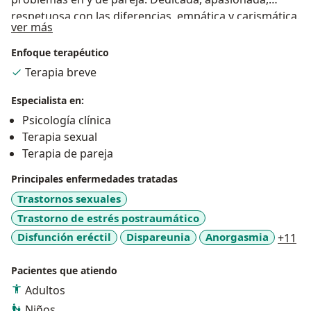
respetuosa con las diferencias, empática y carismática.
Acerca de mí
ver más
Experiencia laboral en consulta privada , secretaría de
salud, secretaría de Educación, programas de
Enfoque terapéutico
discapacidad en la ciudad de Medellín y consulta
Terapia breve
externa en EPS.
Especialista en:
Psicología clínica
Terapia sexual
Terapia de pareja
Principales enfermedades tratadas
Trastornos sexuales
Trastorno de estrés postraumático
a1
Disfunción eréctil
Dispareunia
Anorgasmia
+11
Pacientes que atiendo
Adultos
Niños