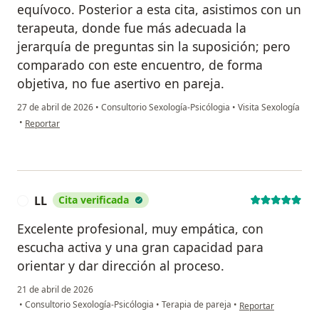
equívoco. Posterior a esta cita, asistimos con un
terapeuta, donde fue más adecuada la
jerarquía de preguntas sin la suposición; pero
comparado con este encuentro, de forma
objetiva, no fue asertivo en pareja.
27 de abril de 2026
•
Consultorio Sexología-Psicólogia
•
Visita Sexología
en opinión del usuario Mateo
•
Reportar
LL
Cita verificada
L
Excelente profesional, muy empática, con
escucha activa y una gran capacidad para
orientar y dar dirección al proceso.
21 de abril de 2026
en opinión del usuar
•
Consultorio Sexología-Psicólogia
•
Terapia de pareja
•
Reportar