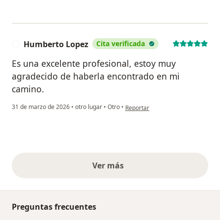
Humberto Lopez
Cita verificada
H
Es una excelente profesional, estoy muy
agradecido de haberla encontrado en mi
camino.
en opinión del usuario Humberto 
31 de marzo de 2026
•
otro lugar
•
Otro
•
Reportar
Ver más
opiniones anteriores
Preguntas frecuentes