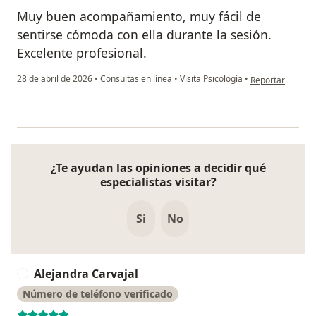
Muy buen acompañamiento, muy fácil de
sentirse cómoda con ella durante la sesión.
Excelente profesional.
en opinión del u
28 de abril de 2026
•
Consultas en línea
•
Visita Psicología
•
Reportar
¿Te ayudan las opiniones a decidir qué
especialistas visitar?
Si
No
Alejandra Carvajal
A
Número de teléfono verificado