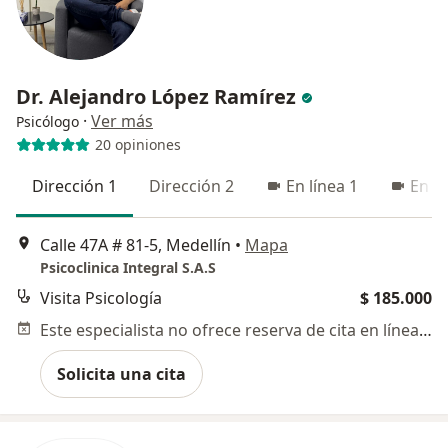
Dr. Alejandro López Ramírez
·
Ver más
Psicólogo
20 opiniones
Dirección 1
Dirección 2
En línea 1
En lí
Calle 47A # 81-5, Medellín
•
Mapa
Psicoclinica Integral S.A.S
Visita Psicología
$ 185.000
Este especialista no ofrece reserva de cita en línea en esta dirección.
Solicita una cita