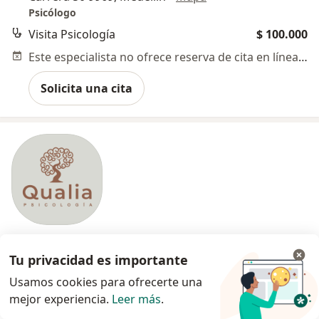
Psicólogo
Visita Psicología
$ 100.000
Este especialista no ofrece reserva de cita en línea en esta dirección.
Solicita una cita
Qualia Psicología
Tu privacidad es importante
Psicología, Fisioterapia, Neuropsicología
Usamos cookies para ofrecerte una
Calle 33AA # 80B-29, Medellín
•
Mapa
mejor experiencia.
Leer más
.
Consulta psicológica infantil
$ 170.000