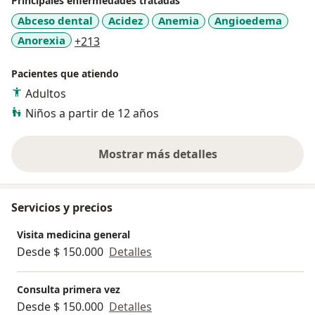
Principales enfermedades tratadas
nervioso.
Abceso dental
Acidez
Anemia
Angioedema
Tratamiento de Úlceras Varicosas y Problemas
a11y_sr_more_diseases
Anorexia
+213
Circulatorios: Manejo y tratamiento de afecciones
vasculares, mejorando la circulación sanguínea y
Pacientes que atiendo
acelerando la recuperación de heridas.
Adultos
Mi enfoque terapéutico se basa en un trato
Niños a partir de 12 años
personalizado, integrando métodos convencionales y
alternativos para optimizar la salud y mejorar la
calidad de vida de mis pacientes.
Mostrar más detalles
sobre la experiencia
Servicios y precios
Visita medicina general
Desde $ 150.000
Detalles
Consulta primera vez
Desde $ 150.000
Detalles