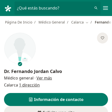
Men
¿Qué estás buscando?
Página De Inicio
Médico General
Calarca
Fernando 
Cambiar de ciu
Dr.
Fernando Jordan Calvo
sobre las especializaciones
Médico general
·
Ver más
Calarca
1 dirección
Información de contacto