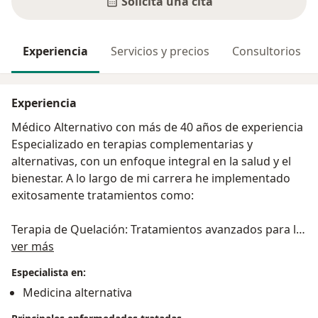
Solicita una cita
Experiencia
Servicios y precios
Consultorios
Experiencia
Médico Alternativo con más de 40 años de experiencia
Especializado en terapias complementarias y
alternativas, con un enfoque integral en la salud y el
bienestar. A lo largo de mi carrera he implementado
exitosamente tratamientos como:
Terapia de Quelación: Tratamientos avanzados para la
Acerca de mí
desintoxicación del organismo, mejorando la
ver más
circulación y reduciendo los efectos de metales
Especialista en:
pesados.
Medicina alternativa
Terapia Neural: Aplicación de técnicas para aliviar el
dolor crónico y restaurar el equilibrio del sistema