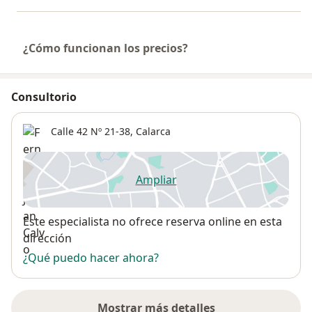
¿Cómo funcionan los precios?
Consultorio
Calle 42 Nº 21-38,
Calarca
Ampliar
se abre en una nueva pestañ
Disponibilidad
Este especialista no ofrece reserva online en esta
dirección
¿Qué puedo hacer ahora?
Mostrar más detalles