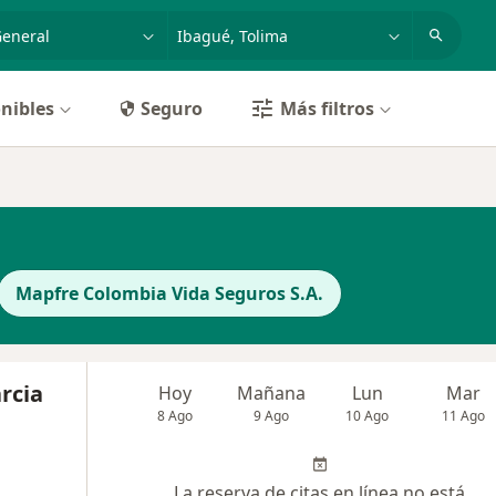
dad, enfermedad o nombre
p. ej. Bogotá
nibles
Seguro
Más filtros
Mapfre Colombia Vida Seguros S.A.
rcia
Hoy
Mañana
Lun
Mar
8 Ago
9 Ago
10 Ago
11 Ago
La reserva de citas en línea no está