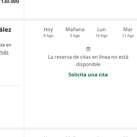
 130.000
ález
Hoy
Mañana
Lun
Mar
8 Ago
9 Ago
10 Ago
11 Ago
sta en
 más
La reserva de citas en línea no está
disponible
Solicita una cita