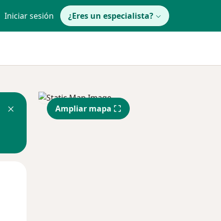
Iniciar sesión
¿Eres un especialista?
Ampliar mapa
Mié
Jue
Vie
12 Ago
13 Ago
14 Ago