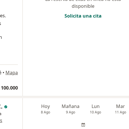
disponible
es.
Solicita una cita
s
n
é
•
Mapa
 100.000
.
Hoy
Mañana
Lun
Mar
8 Ago
9 Ago
10 Ago
11 Ago
a
s