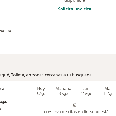
Solicita una cita
Consulta Presencial Milena Saavedra Bienestar Emocional
bagué, Tolima, en zonas cercanas a tu búsqueda
na
Hoy
Mañana
Lun
Mar
8 Ago
9 Ago
10 Ago
11 Ago
oga,
s
La reserva de citas en línea no está