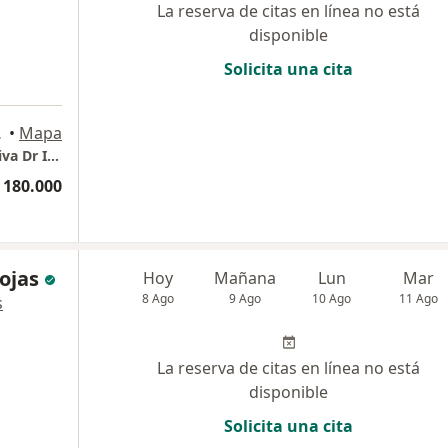
La reserva de citas en línea no está
disponible
Solicita una cita
a
, Ibagué
•
Mapa
Centro de Medicina Alternativa y Regenerativa Dr Ivan M. Melo C.
 180.000
ojas
Hoy
Mañana
Lun
Mar
8 Ago
9 Ago
10 Ago
11 Ago
s
La reserva de citas en línea no está
disponible
Solicita una cita