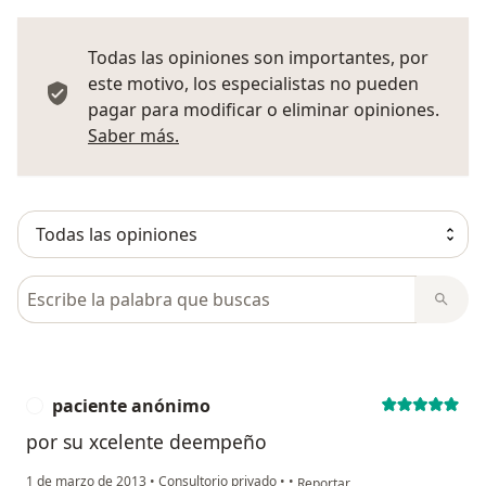
Todas las opiniones son importantes, por
este motivo, los especialistas no pueden
pagar para modificar o eliminar opiniones.
Más información sobre opiniones
Saber más.
Busca en opiniones
paciente anónimo
P
por su xcelente deempeño
en opinión del usuario pacient
1 de marzo de 2013
•
Consultorio privado
•
•
Reportar