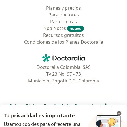
Planes y precios
Para doctores
Para clinicas
Noa Notes
nuevo
Recursos gratuitos
Condiciones de los Planes Doctoralia
Contacto
Doctoralia - Página de inicio
Doctoralia Colombia, SAS
Tv 23 No. 97 - 73
Municipio: Bogotá D.C., Colombia
se abre en una nueva pestaña
se abre en una nueva pestaña
se abre en una nueva pestaña
se abre en una nueva pes
se abre en 
se a
Polska
,
Türkiye
,
España
,
Italia
,
Deutschland
,
Česko
,
se abre en una nueva pestaña
se abre en una nueva pestaña
se abre en una nueva pestaña
se abre en una nueva p
se abre en 
se abr
Portugal
,
México
,
Chile
,
Brasil
,
Argentina
,
Perú
,
Tu privacidad es importante
se abre en una nueva pe
Colombia
Usamos cookies para ofrecerte una