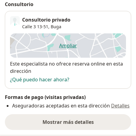
Consultorio
Consultorio privado
Calle 3 13-51,
Buga
Ampliar
se abre en una nueva pestañ
Disponibilidad
Este especialista no ofrece reserva online en esta
dirección
¿Qué puedo hacer ahora?
Formas de pago (visitas privadas)
Aseguradoras aceptadas en esta dirección
Detalles
Mostrar más detalles
sobre la dirección