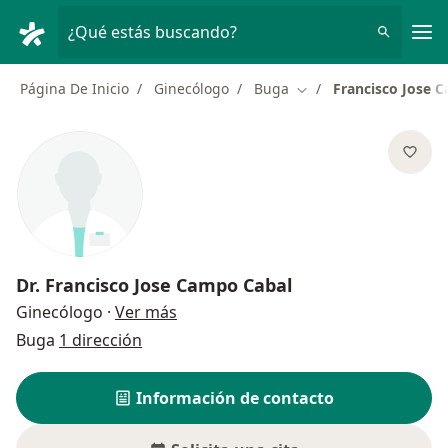
Men
¿Qué estás buscando?
Página De Inicio
Ginecólogo
Buga
Francisco Jose 
Cambiar de ciudad
Dr.
Francisco Jose Campo Cabal
sobre las especializaciones
Ginecólogo
·
Ver más
Buga
1 dirección
Información de contacto