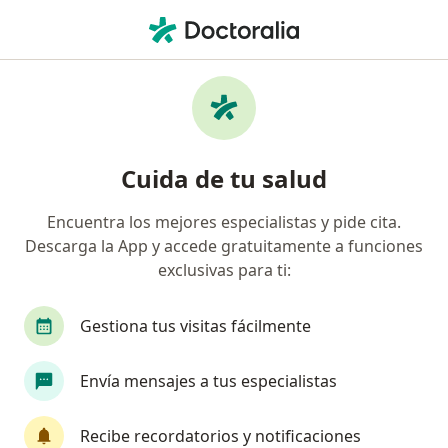
Men
Geriatra • Cali, Valle del Cauca
Filtros
Seguro
Mapa
Geriatras en Cali
Cuida de tu salud
Encuentra los mejores especialistas y pide cita.
¿Cuál es tu compañía aseguradora?
Descarga la App y accede gratuitamente a funciones
Mapfre Colombia Vida Seguros S.A.
exclusivas para ti:
Gestiona tus visitas fácilmente
Envía mensajes a tus especialistas
Recibe recordatorios y notificaciones