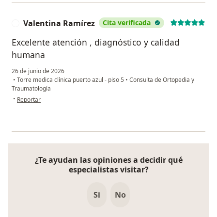
Valentina Ramírez
Cita verificada
V
Excelente atención , diagnóstico y calidad
humana
26 de junio de 2026
•
Torre medica clínica puerto azul - piso 5
•
Consulta de Ortopedia y
Traumatología
en opinión del usuario Valentina Ramírez
•
Reportar
¿Te ayudan las opiniones a decidir qué
especialistas visitar?
Si
No