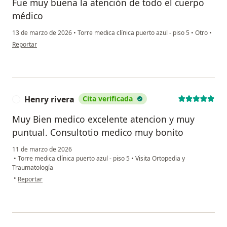
Fue muy buena la atención de todo el cuerpo
médico
13 de marzo de 2026
•
Torre medica clínica puerto azul - piso 5
•
Otro
•
en opinión del usuario Yadis Ditta
Reportar
Henry rivera
Cita verificada
H
Muy Bien medico excelente atencion y muy
puntual. Consultotio medico muy bonito
11 de marzo de 2026
•
Torre medica clínica puerto azul - piso 5
•
Visita Ortopedia y
Traumatología
en opinión del usuario Henry rivera
•
Reportar