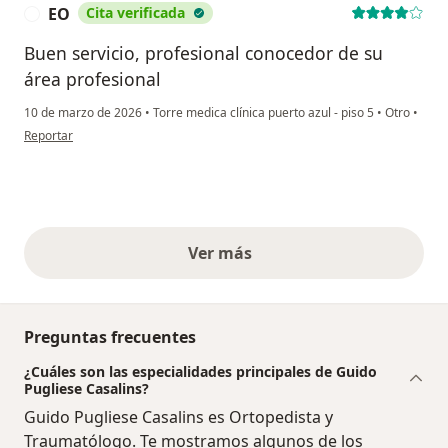
EO
Cita verificada
E
Buen servicio, profesional conocedor de su
área profesional
10 de marzo de 2026
•
Torre medica clínica puerto azul - piso 5
•
Otro
•
en opinión del usuario EO
Reportar
Ver más
opiniones anteriores
Preguntas frecuentes
¿Cuáles son las especialidades principales de Guido
Pugliese Casalins?
Guido Pugliese Casalins es Ortopedista y
Traumatólogo. Te mostramos algunos de los