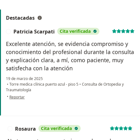
Destacadas
Patricia Scarpati
Cita verificada
P
Excelente atención, se evidencia compromiso y
conocimiento del profesional durante la consulta
y explicación clara, a mí, como paciente, muy
satisfecha con la atención
19 de marzo de 2025
•
Torre medica clínica puerto azul - piso 5
•
Consulta de Ortopedia y
Traumatología
en opinión del usuario Patricia Scarpati
•
Reportar
Rosaura
Cita verificada
R