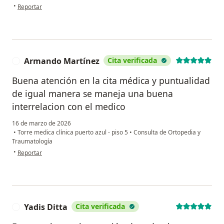
en opinión del usuario Xllinas
•
Reportar
Armando Martínez
Cita verificada
A
Buena atención en la cita médica y puntualidad
de igual manera se maneja una buena
interrelacion con el medico
16 de marzo de 2026
•
Torre medica clínica puerto azul - piso 5
•
Consulta de Ortopedia y
Traumatología
en opinión del usuario Armando Martínez
•
Reportar
Yadis Ditta
Cita verificada
Y