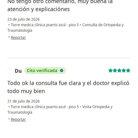
No tengo otro comentario, muy buena la
atención y explicaciónes
23 de julio de 2026
•
Torre medica clínica puerto azul - piso 5
•
Consulta de Ortopedia y
Traumatología
en opinión del usuario Rosaura
•
Reportar
Du
Cita verificada
D
Todo ok la consulta fue clara y el doctor explicó
todo muy bien
21 de julio de 2026
•
Torre medica clínica puerto azul - piso 5
•
Visita Ortopedia y
Traumatología
en opinión del usuario Du
•
Reportar