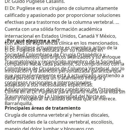
Dr. Guido Pugliese Casalins.
El Dr. Pugliese es un cirujano de columna altamente
calificado y apasionado por proporcionar soluciones
efectivas para trastornos de la columna vertebral.
Cuenta con una sólida formación académica
internacional en Estados Unidos, Canadá Y México,
¿Por qué elegirme a mí?
con años de experiencia clínica en los mencionados.
El Dr. Pugliese actualmente es miembro activo de la
El Dr. Pugliese se destaca por su habilidad en
Sociedad Colombiana de Cirugía Ortopédica y
procedimientos quirúrgicos avanzados y su enfoque
Traumatología y reconocido miembro de la Sociedad
compasivo hacia cada paciente, Su compromiso con la
Colombiana de Cirujanos de Columna Vertebral, por lo
innovación y la atención personalizada garantiza que
que permanentemente está á actualizado asistiendo a
cada persona reciba un tratamiento integral y
congresos nacionales e internacionales.
adaptado a sus necesidades específicas.
Adicionalmente es docente catedrático de Ortopedia y
Confíe en el Dr. Pugliese para guiarlo hacia una vida sin
Traumatología de La Universidad del Norte en
dolor y recuperar la calidad de vida que se merece.
Barranquilla.
Principales áreas de tratamiento
Cirugía de columna vertebral y hernias discales,
deformidades de la columna vertebral, escoliosis,
manejo del dolor lumbar y bloqueos con