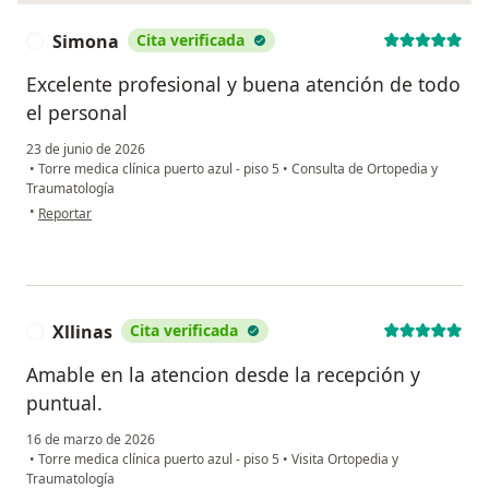
Simona
Cita verificada
S
Excelente profesional y buena atención de todo
el personal
23 de junio de 2026
•
Torre medica clínica puerto azul - piso 5
•
Consulta de Ortopedia y
Traumatología
en opinión del usuario Simona
•
Reportar
Xllinas
Cita verificada
X
Amable en la atencion desde la recepción y
puntual.
16 de marzo de 2026
•
Torre medica clínica puerto azul - piso 5
•
Visita Ortopedia y
Traumatología