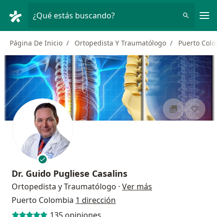
Men
¿Qué estás buscando?
Página De Inicio
Ortopedista Y Traumatólogo
Puerto Col
Dr.
Guido Pugliese Casalins
sobre las especia
Ortopedista y Traumatólogo
·
Ver más
Puerto Colombia
1 dirección
135 opiniones