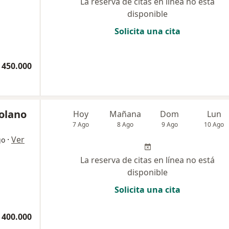
La reserva de citas en línea no está
disponible
Solicita una cita
 450.000
Solano
Hoy
Mañana
Dom
Lun
7 Ago
8 Ago
9 Ago
10 Ago
·
Ver
go
La reserva de citas en línea no está
disponible
Solicita una cita
 400.000