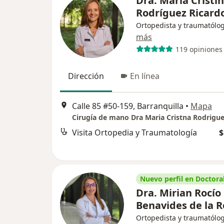
Dra. María Cristi
Rodríguez Ricard
Ortopedista y traumatólo
más
119 opiniones
Dirección
En línea
Calle 85 #50-159, Barranquilla
•
Mapa
Cirugía de mano Dra Maria Cristna Rodrigu
Visita Ortopedia y Traumatología
$
Nuevo perfil en Doctoral
Dra. Mirian Rocío
Benavides de la R
Ortopedista y traumatólo