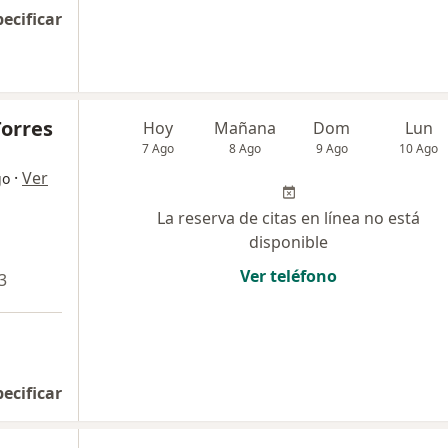
pecificar
Torres
Hoy
Mañana
Dom
Lun
7 Ago
8 Ago
9 Ago
10 Ago
·
Ver
go
La reserva de citas en línea no está
disponible
Ver teléfono
3
pecificar