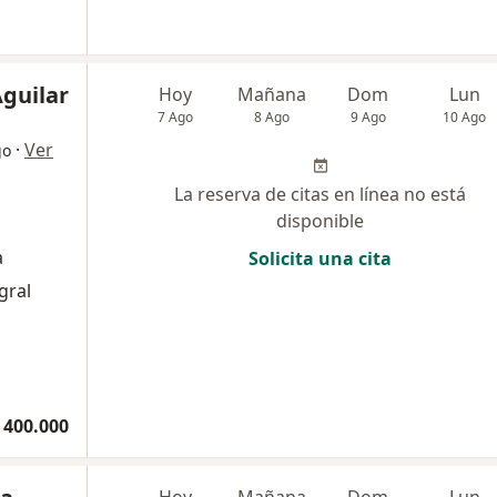
Aguilar
Hoy
Mañana
Dom
Lun
7 Ago
8 Ago
9 Ago
10 Ago
·
Ver
go
La reserva de citas en línea no está
disponible
a
Solicita una cita
gral
 400.000