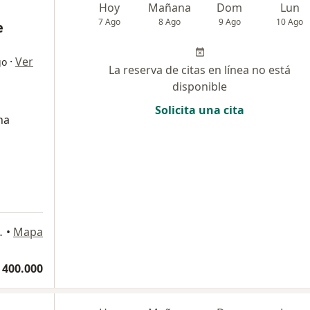
Hoy
Mañana
Dom
Lun
7 Ago
8 Ago
9 Ago
10 Ago
e
·
Ver
go
La reserva de citas en línea no está
disponible
Solicita una cita
na
503, Puerto Colombia
•
Mapa
 400.000