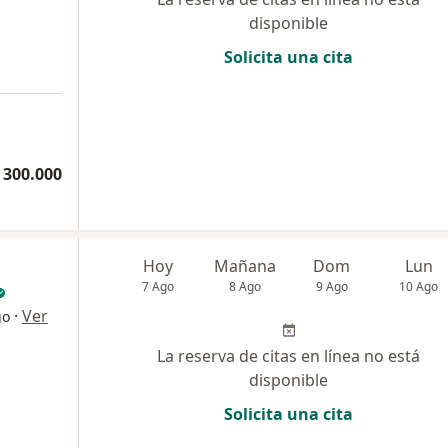
disponible
Solicita una cita
 300.000
Hoy
Mañana
Dom
Lun
7 Ago
8 Ago
9 Ago
10 Ago
·
Ver
go
La reserva de citas en línea no está
disponible
Solicita una cita