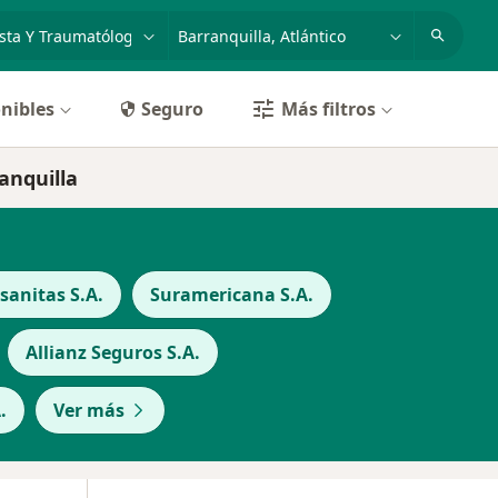
dad, enfermedad o nombre
p. ej. Bogotá
nibles
Seguro
Más filtros
anquilla
anitas S.A.
Suramericana S.A.
Allianz Seguros S.A.
.
Ver más