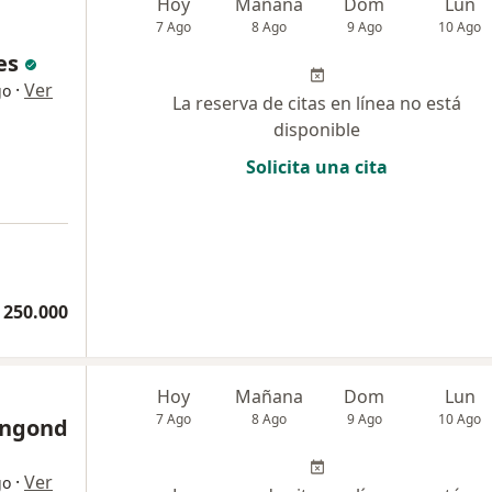
Hoy
Mañana
Dom
Lun
7 Ago
8 Ago
9 Ago
10 Ago
es
·
Ver
go
La reserva de citas en línea no está
disponible
Solicita una cita
 250.000
Hoy
Mañana
Dom
Lun
7 Ago
8 Ago
9 Ago
10 Ago
angond
·
Ver
go