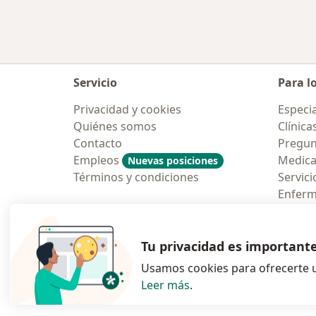
Servicio
Para l
Privacidad y cookies
Especia
Quiénes somos
Clínica
Contacto
Pregun
Empleos
Medic
Nuevas posiciones
Términos y condiciones
Servici
Enfer
Pregun
Aplicac
Tu privacidad es important
Usamos cookies para ofrecerte u
Leer más
.
se abre en una n
se abre 
s
Polska
,
Türkiye
,
España
,