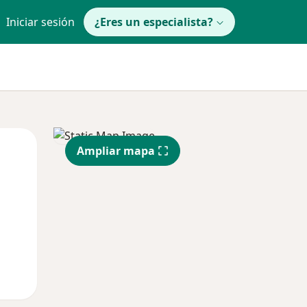
Iniciar sesión
¿Eres un especialista?
Lun
Mar
Mié
Ampliar mapa
10 Ago
11 Ago
12 Ago