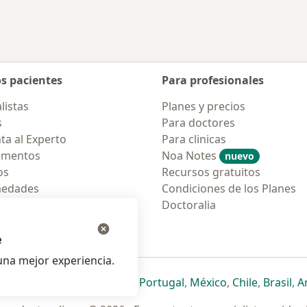
os pacientes
Para profesionales
listas
Planes y precios
s
Para doctores
ta al Experto
Para clinicas
amentos
Noa Notes
nuevo
os
Recursos gratuitos
medades
Condiciones de los Planes
tas Frecuentes
Doctoralia
ión para móvil
e
na mejor experiencia.
ueva pestaña
en una nueva pestaña
e abre en una nueva pestaña
se abre en una nueva pestaña
se abre en una nueva pestaña
se abre en una nueva pestaña
se abre en una nueva p
se abre en una
se abre e
se
Italia
,
Deutschland
,
Česko
,
Portugal
,
México
,
Chile
,
Brasil
,
A