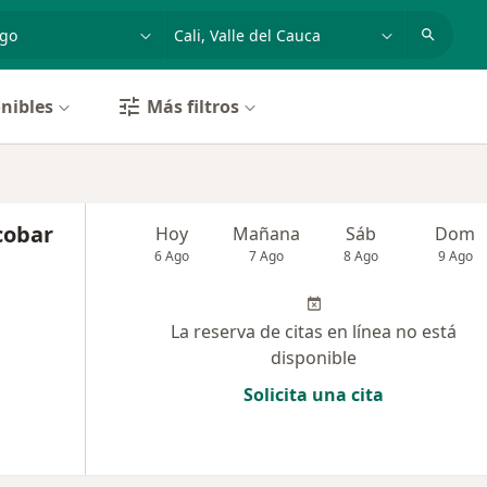
dad, enfermedad o nombre
p. ej. Bogotá
nibles
Más filtros
cobar
Hoy
Mañana
Sáb
Dom
6 Ago
7 Ago
8 Ago
9 Ago
La reserva de citas en línea no está
disponible
Solicita una cita