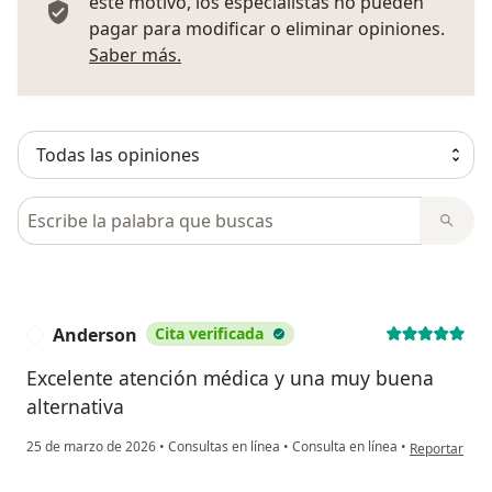
este motivo, los especialistas no pueden
pagar para modificar o eliminar opiniones.
Más información sobre opiniones
Saber más.
Busca en opiniones
Anderson
Cita verificada
A
Excelente atención médica y una muy buena
alternativa
en opinión de
25 de marzo de 2026
•
Consultas en línea
•
Consulta en línea
•
Reportar