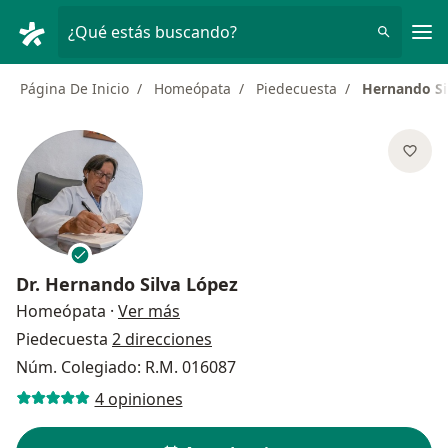
Men
¿Qué estás buscando?
Página De Inicio
Homeópata
Piedecuesta
Hernando Si
Dr.
Hernando Silva López
sobre las especializaciones
Homeópata
·
Ver más
Piedecuesta
2 direcciones
Núm. Colegiado: R.M. 016087
4 opiniones