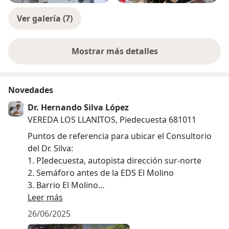
Ver galería (7)
Mostrar más detalles
sobre la experiencia
Novedades
Dr. Hernando Silva López
VEREDA LOS LLANITOS, Piedecuesta 681011
Puntos de referencia para ubicar el Consultorio
del Dr. Silva:
1. PIedecuesta, autopista dirección sur-norte
2. Semáforo antes de la EDS El Molino
3. Barrio El Molino
4. Entrada vereda Los LLanitos (junto al portón
Leer más
azul)
26/06/2025
5. Colegio Celestin Freinet