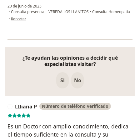
20 de junio de 2025
•
Consulta presencial - VEREDA LOS LLANITOS
•
Consulta Homeopatía
en opinión del usuario D A
•
Reportar
¿Te ayudan las opiniones a decidir qué
especialistas visitar?
Si
No
LIliana P
Número de teléfono verificado
L
Es un Doctor con amplio conocimiento, dedica
el tiempo suficiente en la consulta y su