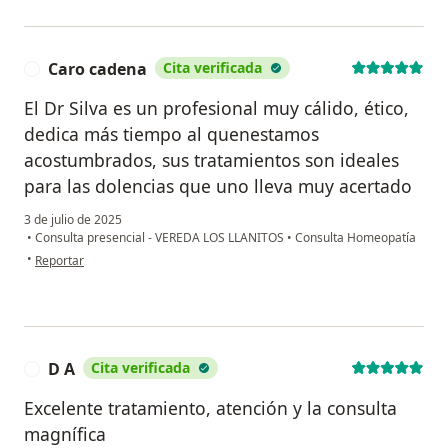
Caro cadena
Cita verificada
C
El Dr Silva es un profesional muy cálido, ético,
dedica más tiempo al quenestamos
acostumbrados, sus tratamientos son ideales
para las dolencias que uno lleva muy acertado
3 de julio de 2025
•
Consulta presencial - VEREDA LOS LLANITOS
•
Consulta Homeopatía
en opinión del usuario Caro cadena
•
Reportar
D A
Cita verificada
D
Excelente tratamiento, atención y la consulta
magnífica