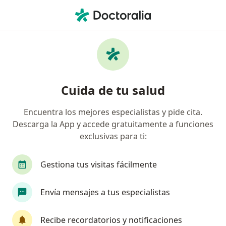
Men
Médico General • Piedecuesta, Santander
Filtros
Mapa
Médicos generales en Piedecuesta
Cuida de tu salud
Encuentra los mejores especialistas y pide cita.
Descarga la App y accede gratuitamente a funciones
exclusivas para ti:
Gestiona tus visitas fácilmente
Dr. Renè Herrera Riveros
Envía mensajes a tus especialistas
·
Ver más
Médico general, Medicina funcional
12 opiniones
Recibe recordatorios y notificaciones