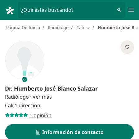
Men
¿Qué estás buscando?
Página De Inicio
Radiólogo
Cali
Humberto José Bla
Cambiar de ciudad
Dr.
Humberto José Blanco Salazar
sobre las especializaciones
Radiólogo
·
Ver más
Cali
1 dirección
1 opinión
Información de contacto