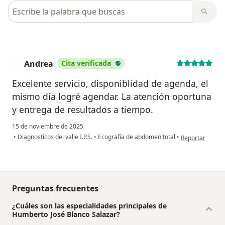
Busca en opiniones
Andrea
Cita verificada
A
Excelente servicio, disponiblidad de agenda, el
mismo día logré agendar. La atención oportuna
y entrega de resultados a tiempo.
15 de noviembre de 2025
en opinión del 
•
Diagnosticos del valle I.P.S.
•
Ecografía de abdomen total
•
Reportar
Preguntas frecuentes
¿Cuáles son las especialidades principales de
Humberto José Blanco Salazar?