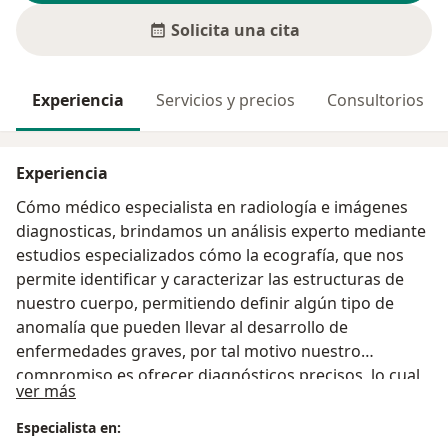
Solicita una cita
Experiencia
Servicios y precios
Consultorios
Experiencia
Cómo médico especialista en radiología e imágenes
diagnosticas, brindamos un análisis experto mediante
estudios especializados cómo la ecografía, que nos
permite identificar y caracterizar las estructuras de
nuestro cuerpo, permitiendo definir algún tipo de
anomalía que pueden llevar al desarrollo de
enfermedades graves, por tal motivo nuestro
compromiso es ofrecer diagnósticos precisos, lo cual
Acerca de mí
ver más
faciliten realizar un optimo manejo, siempre
priorizando el principio del respeto, amabilidad,
Especialista en:
confianza y sobre todo profesionalismo en cada una