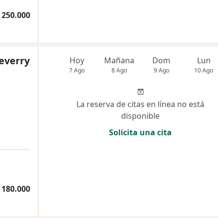
 250.000
everry
Hoy
Mañana
Dom
Lun
7 Ago
8 Ago
9 Ago
10 Ago
La reserva de citas en línea no está
disponible
Solicita una cita
 180.000