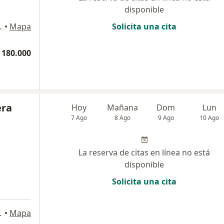
disponible
, Consultorio 406, Cali
•
Mapa
Solicita una cita
 180.000
era
Hoy
Mañana
Dom
Lun
7 Ago
8 Ago
9 Ago
10 Ago
La reserva de citas en línea no está
disponible
Solicita una cita
a
na 418, Cali
•
Mapa