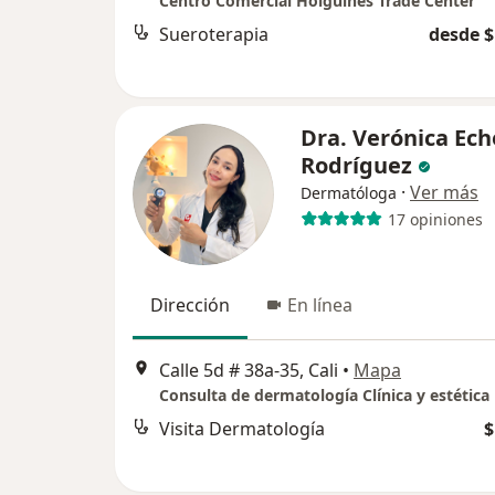
Centro Comercial Holguines Trade Center
Sueroterapia
desde $
Dra. Verónica Ech
Rodríguez
·
Ver más
Dermatóloga
17 opiniones
Dirección
En línea
Calle 5d # 38a-35, Cali
•
Mapa
Consulta de dermatología Clínica y estética
Visita Dermatología
$