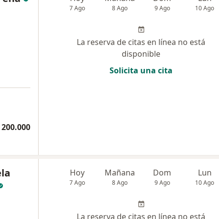
7 Ago
8 Ago
9 Ago
10 Ago
La reserva de citas en línea no está
disponible
Solicita una cita
 200.000
ela
Hoy
Mañana
Dom
Lun
7 Ago
8 Ago
9 Ago
10 Ago
La reserva de citas en línea no está