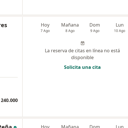
res
Hoy
Mañana
Dom
Lun
7 Ago
8 Ago
9 Ago
10 Ago
La reserva de citas en línea no está
disponible
Solicita una cita
 240.000
 Peña
Hoy
Mañana
Dom
Lun