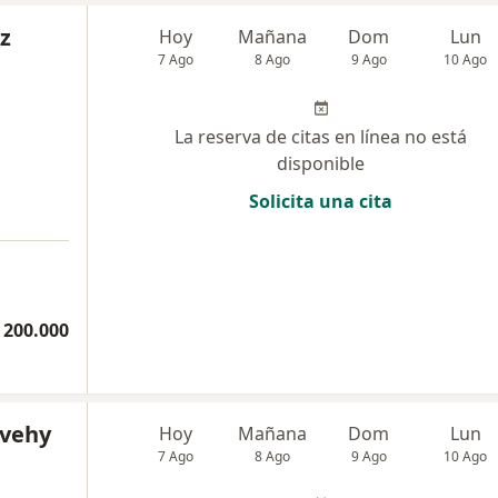
z
Hoy
Mañana
Dom
Lun
7 Ago
8 Ago
9 Ago
10 Ago
La reserva de citas en línea no está
disponible
Solicita una cita
a
 200.000
lvehy
Hoy
Mañana
Dom
Lun
7 Ago
8 Ago
9 Ago
10 Ago