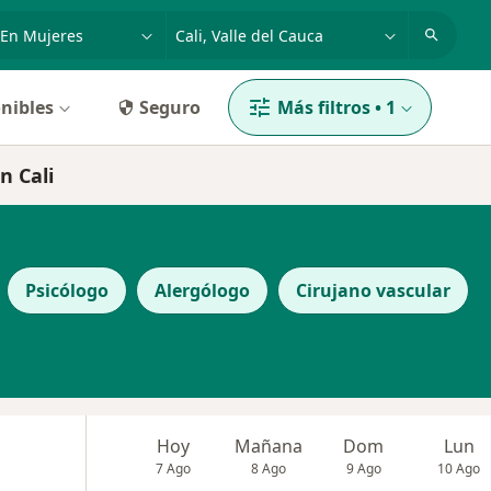
dad, enfermedad o nombre
p. ej. Bogotá
nibles
Seguro
Más filtros
•
1
n Cali
Psicólogo
Alergólogo
Cirujano vascular
Hoy
Mañana
Dom
Lun
7 Ago
8 Ago
9 Ago
10 Ago