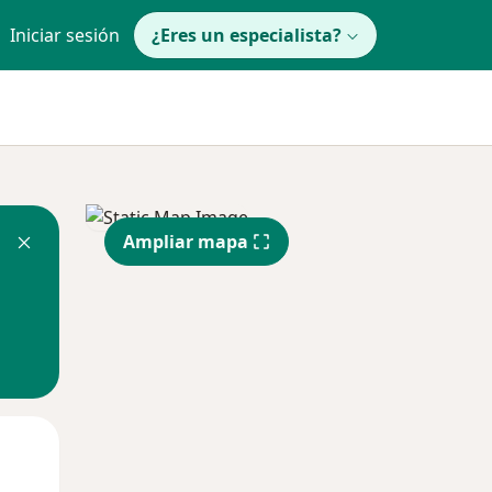
Iniciar sesión
¿Eres un especialista?
Ampliar mapa
Mar
Mié
Jue
11 Ago
12 Ago
13 Ago