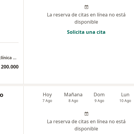
La reserva de citas en línea no está
disponible
Solicita una cita
Consulta médica dermatología oncológica, clínica y estética
 200.000
do
Hoy
Mañana
Dom
Lun
7 Ago
8 Ago
9 Ago
10 Ago
La reserva de citas en línea no está
disponible