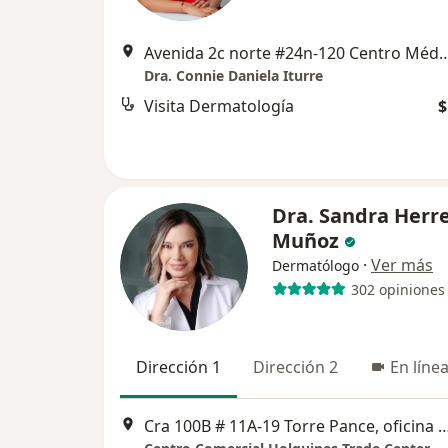
Avenida 2c norte #24n-120 Centro Médico Hipocrates
Dra. Connie Daniela Iturre
Visita Dermatología
$
Dra. Sandra Herr
Muñoz
·
Ver más
Dermatólogo
302 opiniones
Dirección 1
Dirección 2
En líne
Cra 100B # 11A-19 Torre Pance, ofici