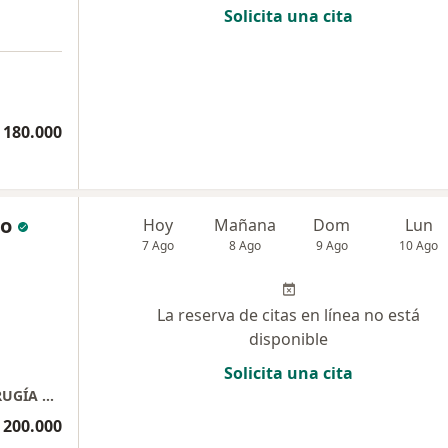
Solicita una cita
 180.000
po
Hoy
Mañana
Dom
Lun
7 Ago
8 Ago
9 Ago
10 Ago
La reserva de citas en línea no está
disponible
Solicita una cita
CLINICA DE OTORRINOLARINGOLOGÍA Y CIRUGÍA PLÁSTICA
 200.000