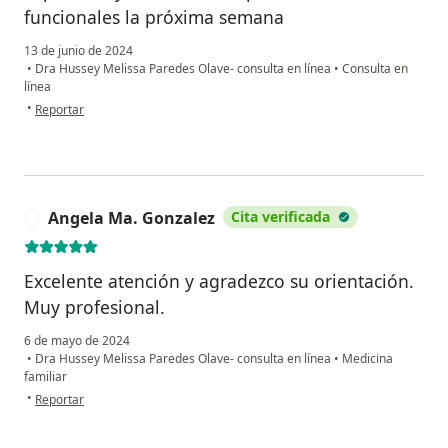
funcionales la próxima semana
13 de junio de 2024
•
Dra Hussey Melissa Paredes Olave- consulta en línea
•
Consulta en
línea
en opinión del usuario M.B
•
Reportar
Angela Ma. Gonzalez
Cita verificada
A
Excelente atención y agradezco su orientación.
Muy profesional.
6 de mayo de 2024
•
Dra Hussey Melissa Paredes Olave- consulta en línea
•
Medicina
familiar
en opinión del usuario Angela Ma. Gonzalez
•
Reportar