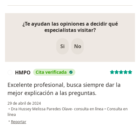
¿Te ayudan las opiniones a decidir qué
especialistas visitar?
Si
No
HMPO
Cita verificada
H
Excelente profesional, busca siempre dar la
mejor explicación a las preguntas.
29 de abril de 2024
•
Dra Hussey Melissa Paredes Olave- consulta en línea
•
Consulta en
línea
en opinión del usuario HMPO
•
Reportar