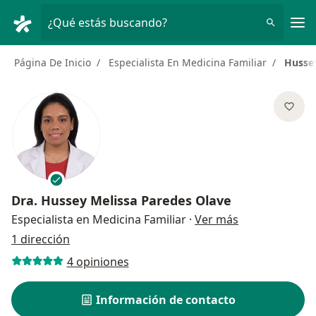
Men
¿Qué estás buscando?
Página De Inicio
Especialista En Medicina Familiar
Hussey
Dra.
Hussey Melissa Paredes Olave
sobre las espe
Especialista en Medicina Familiar
·
Ver más
1 dirección
4 opiniones
Información de contacto