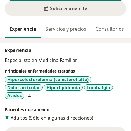
Solicita una cita
Experiencia
Servicios y precios
Consultorios
Experiencia
Especialista en Medicina Familiar
Principales enfermedades tratadas
Hipercolesterolemia (colesterol alto)
Dolor articular
Hiperlipidemia
Lumbalgia
a11y_sr_more_diseases
Acidez
+4
Pacientes que atiendo
Adultos (Sólo en algunas direcciones)