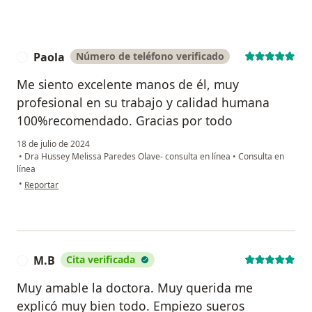
Paola
Número de teléfono verificado
P
Me siento excelente manos de él, muy
profesional en su trabajo y calidad humana
100%recomendado. Gracias por todo
18 de julio de 2024
•
Dra Hussey Melissa Paredes Olave- consulta en línea
•
Consulta en
línea
en opinión del usuario Paola
•
Reportar
M.B
Cita verificada
M
Muy amable la doctora. Muy querida me
explicó muy bien todo. Empiezo sueros