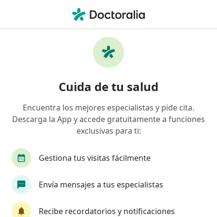
Men
Gripe • Cali, Valle del Cauca
Filtros
• 1
Seguro
Mapa
Especialistas en Gripe en Cali
Cuida de tu salud
Encuentra los mejores especialistas y pide cita.
¿Qué especialidad estás buscando?
Descarga la App y accede gratuitamente a funciones
Médico general
Especialista en Medicina Famil
exclusivas para ti:
Gestiona tus visitas fácilmente
Envía mensajes a tus especialistas
Recibe recordatorios y notificaciones