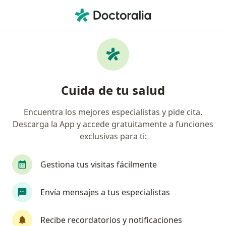
Men
Organización Vivir Mas S A S • Ibagué, Tolima
Página De Inicio
Ibagué
Organización Vivir Mas S.a.s
Cuida de tu salud
Encuentra los mejores especialistas y pide cita.
Descarga la App y accede gratuitamente a funciones
exclusivas para ti:
Gestiona tus visitas fácilmente
Envía mensajes a tus especialistas
Recibe recordatorios y notificaciones