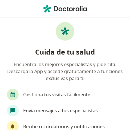
Men
Ibagué, Tolima
Filtros
Seguro
Mapa
Médicos en Ibagué
Cuida de tu salud
Encuentra los mejores especialistas y pide cita.
¿Qué especialidad estás buscando?
Descarga la App y accede gratuitamente a funciones
Psicólogo
Odontólogo
Médico general
exclusivas para ti:
Gestiona tus visitas fácilmente
Envía mensajes a tus especialistas
Recibe recordatorios y notificaciones