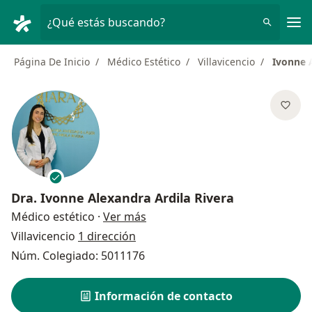
Men
¿Qué estás buscando?
Página De Inicio
Médico Estético
Villavicencio
Ivonne 
Dra.
Ivonne Alexandra Ardila Rivera
sobre las especializaciones
Médico estético
·
Ver más
Villavicencio
1 dirección
Núm. Colegiado: 5011176
Información de contacto