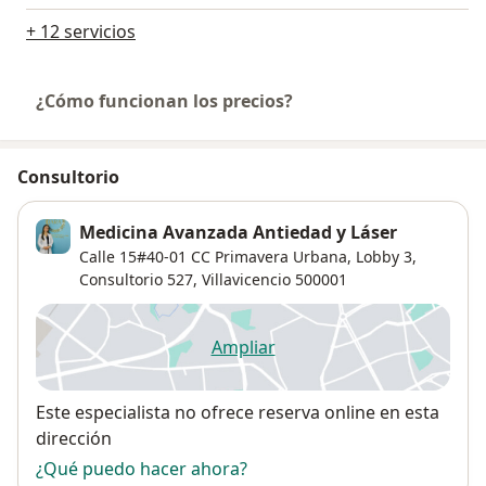
+ 12 servicios
¿Cómo funcionan los precios?
Consultorio
Medicina Avanzada Antiedad y Láser
Calle 15#40-01 CC Primavera Urbana, Lobby 3,
Consultorio 527,
Villavicencio
500001
Ampliar
se abre en una nueva pestañ
Disponibilidad
Este especialista no ofrece reserva online en esta
dirección
¿Qué puedo hacer ahora?