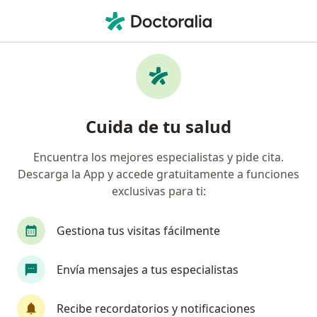
Men
Médico Estético • Villavicencio, Meta
Filtros
Seguro
Mapa
Médicos estéticos en Villavicencio
Cuida de tu salud
Encuentra los mejores especialistas y pide cita.
¿Cuál es tu compañía aseguradora?
Descarga la App y accede gratuitamente a funciones
exclusivas para ti:
Gestiona tus visitas fácilmente
Envía mensajes a tus especialistas
Recibe recordatorios y notificaciones
Dra. Andrea Alonso Herrera