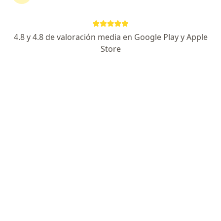
·
Ver más
Médica estética
123 opiniones
4.8 y 4.8 de valoración media en Google Play y Apple
Dirección
En línea
Store
cra 43A # 26C-19, Villavicencio
•
Mapa
HERRERA centro de medicina estética & antiage (Villavicencio)
Visita Medicina Estética
$ 150.000
Este especialista no ofrece reserva de cita en línea en esta dirección.
Solicita una cita