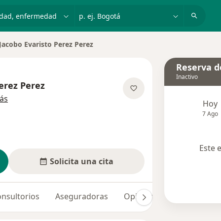
dad, enfermedad o nombre
p. ej. Bogotá
Jacobo Evaristo Perez Perez
iar de ciudad
Reserva de
Inactivo
erez Perez
sobre las especializaciones
ás
Hoy
7 Ago
Este 
Solicita una cita
nsultorios
Aseguradoras
Opiniones (79)