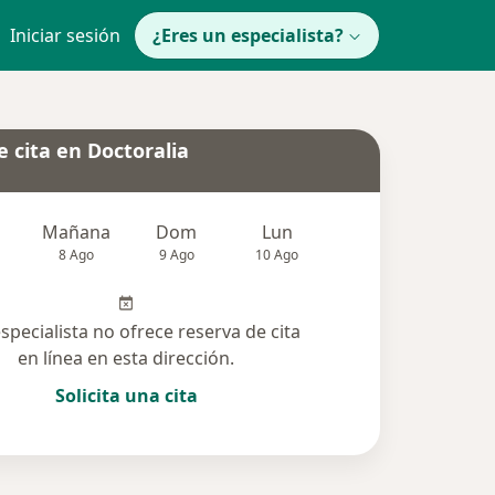
Iniciar sesión
¿Eres un especialista?
 cita en Doctoralia
Mañana
Dom
Lun
Mar
Mié
8 Ago
9 Ago
10 Ago
11 Ago
12 Ag
especialista no ofrece reserva de cita
en línea en esta dirección.
Solicita una cita