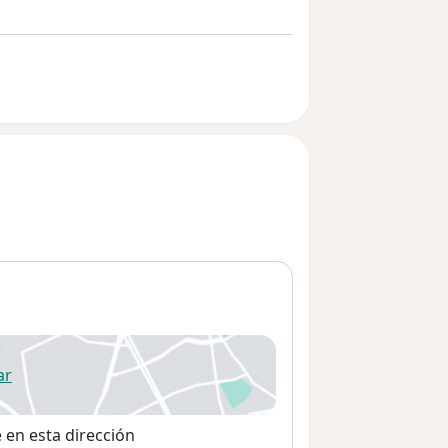
ar
 abre en una nueva pestaña
e en esta dirección