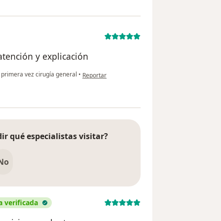
atención y explicación
en opinión del usuario Dahianna
primera vez cirugía general
•
Reportar
ir qué especialistas visitar?
No
a verificada