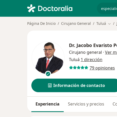
especiali
Página De Inicio
Cirujano General
Tuluá
Camb
Dr.
Jacobo Evaristo P
Cirujano general
·
Ver m
Tuluá
1 dirección
79 opiniones
Información de contacto
Experiencia
Servicios y precios
Co