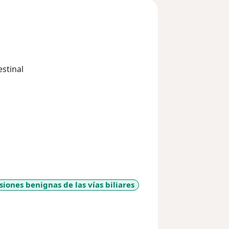
estinal
siones benignas de las vías biliares
a11y_sr_more_diseases