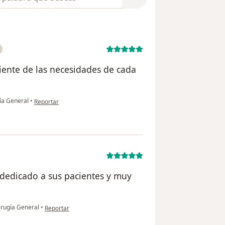
ente de las necesidades de cada
en opinión del usuario Lorena
gía General
•
Reportar
 dedicado a sus pacientes y muy
en opinión del usuario Beatriz
irugía General
•
Reportar