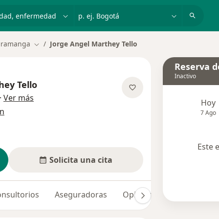
dad, enfermedad o nombre
p. ej. Bogotá
aramanga
Jorge Angel Marthey Tello
Cambiar de ciudad
Reserva de
Inactivo
hey Tello
sobre las especializaciones
·
Ver más
Hoy
ón
7 Ago
Este 
Solicita una cita
nsultorios
Aseguradoras
Opiniones (60)
Dudas 