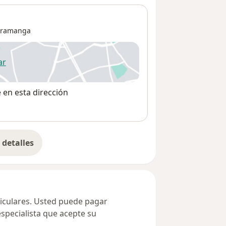
aramanga
ar
 abre en una nueva pestaña
e en esta dirección
detalles
bre la dirección
ticulares. Usted puede pagar
especialista que acepte su