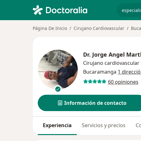
especiali
Página De Inicio
Cirujano Cardiovascular
Buc
Dr.
Jorge Angel Mart
Cirujano cardiovascular
Bucaramanga
1 direcci
60 opiniones
Información de contacto
Experiencia
Servicios y precios
Co