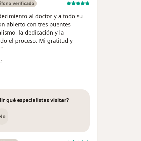
fono verificado
ecimiento al doctor y a todo su
ón abierto con tres puentes
lismo, la dedicación y la
do el proceso. Mi gratitud y
”
ión del usuario Hugo fernando Perez
ar
ir qué especialistas visitar?
No