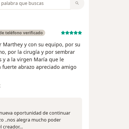
opiniones
e teléfono verificado
 Marthey y con su equipo, por su
o, por la cirugía y por sembrar
s y a la virgen María que le
n fuerte abrazo apreciado amigo
ón del usuario Didimo Villamizar Barreto
r
a nueva oportunidad de continuar
razo ..nos alegra mucho poder
el creador…