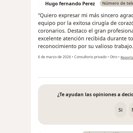
Hugo fernando Perez
Número de telé
H
“Quiero expresar mi más sincero agrad
equipo por la exitosa cirugía de coraz
coronarios. Destaco el gran profesiona
excelente atención recibida durante to
reconocimiento por su valioso trabajo.
en opin
6 de marzo de 2026
•
Consultorio privado
•
Otro
•
Report
¿Te ayudan las opiniones a decid
Si