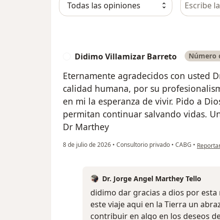
Busca en 
Didimo Villamizar Barreto
Número d
D
Eternamente agradecidos con usted Dr
calidad humana, por su profesionalism
en mi la esperanza de vivir. Pido a Dio
permitan continuar salvando vidas. U
Dr Marthey
en opini
8 de julio de 2026
•
Consultorio privado
•
CABG
•
Reporta
Dr. Jorge Angel Marthey Tello
didimo dar gracias a dios por est
este viaje aqui en la Tierra un ab
contribuir en algo en los deseos d