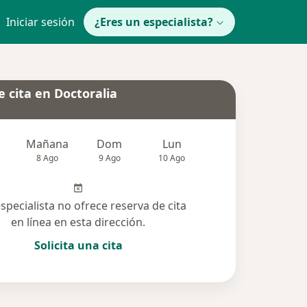
Iniciar sesión
¿Eres un especialista?
 cita en Doctoralia
Mañana
Dom
Lun
Mar
Mié
8 Ago
9 Ago
10 Ago
11 Ago
12 Ag
especialista no ofrece reserva de cita
en línea en esta dirección.
Solicita una cita
solucionadas (2)