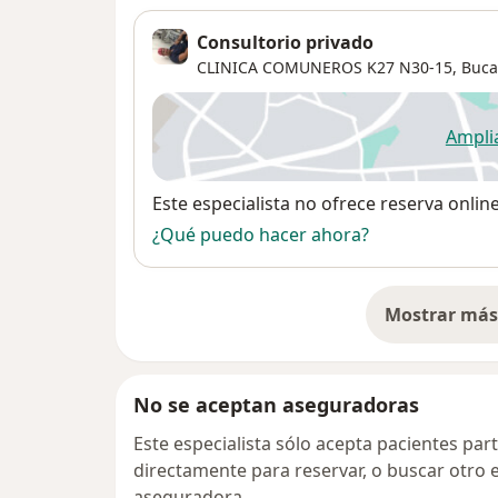
Consultorio privado
CLINICA COMUNEROS K27 N30-15,
Buc
Ampli
se
Disponibilidad
Este especialista no ofrece reserva onlin
¿Qué puedo hacer ahora?
Mostrar más 
so
No se aceptan aseguradoras
Este especialista sólo acepta pacientes par
directamente para reservar, o buscar otro 
aseguradora.