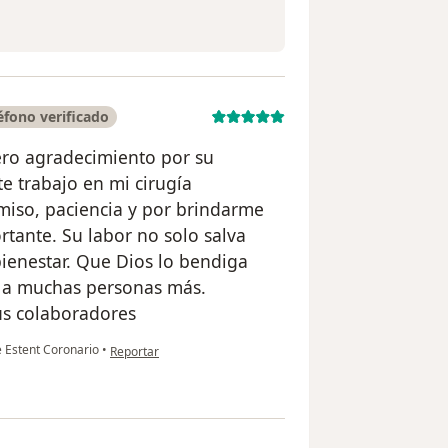
fono verificado
ero agradecimiento por su
e trabajo en mi cirugía
miso, paciencia y por brindarme
tante. Su labor no solo salva
ienestar. Que Dios lo bendiga
o a muchas personas más.
sus colaboradores
en opinión del usuario Gloria barrera bueno
 Estent Coronario
•
Reportar