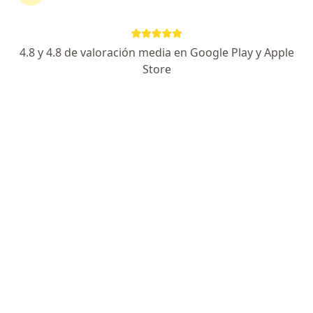
continuar tu tratamiento sin salir de casa. Si lo
necesitas, también puedes reservar una cita
presencial.
4.8 y 4.8 de valoración media en Google Play y Apple
Store
Mostrar especialistas
¿Cómo funciona?
Expertos en aneurisma aórtico
Jorge Hernando Ulloa
Cirujano vascular
Usaquen