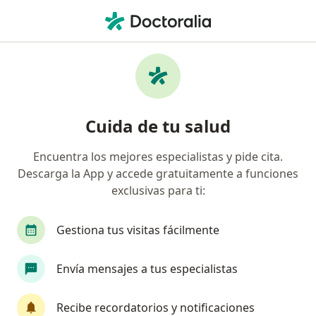
Men
¿Qué estás buscando?
Página De Inicio
Enfermedades
Aneurisma Aórtico
Aneurisma aórtico - Información,
Cuida de tu salud
expertos y preguntas frecuentes
Encuentra los mejores especialistas y pide cita.
Descarga la App y accede gratuitamente a funciones
exclusivas para ti:
Información
Pregunta al Experto
Gestiona tus visitas fácilmente
Envía mensajes a tus especialistas
No descuides tu salud
Escoge la consulta en línea para empezar o
Recibe recordatorios y notificaciones