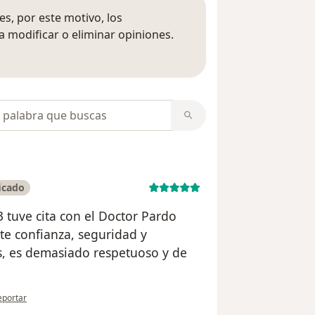
s, por este motivo, los
 modificar o eliminar opiniones.
 opiniones
opiniones
icado
 tuve cita con el Doctor Pardo
ite confianza, seguridad y
, es demasiado respetuoso y de
 opinión del usuario S. Camilo B.
eportar