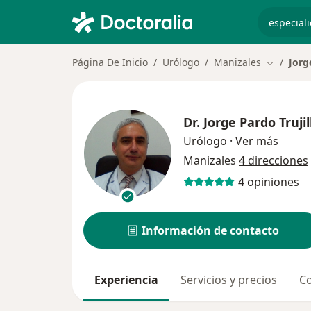
especiali
Página De Inicio
Urólogo
Manizales
Jorg
Cambiar 
Dr.
Jorge Pardo Trujil
sobre 
Urólogo
·
Ver más
Manizales
4 direcciones
4 opiniones
Información de contacto
Experiencia
Servicios y precios
Co