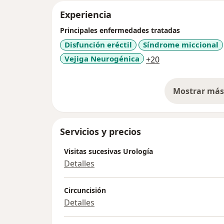
Experiencia
Principales enfermedades tratadas
Disfunción eréctil
Síndrome miccional
a11y_sr_more_di
Vejiga Neurogénica
+20
Mostrar más 
so
Servicios y precios
Visitas sucesivas Urología
Detalles
Circuncisión
Detalles