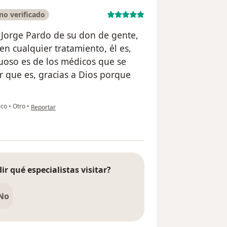
no verificado
 Jorge Pardo de su don de gente,
n cualquier tratamiento, él es,
uoso es de los médicos que se
r que es, gracias a Dios porque
en opinión del usuario Giovanna Castaño
ico
•
Otro
•
Reportar
ir qué especialistas visitar?
No