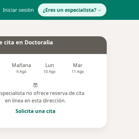
Iniciar sesión
¿Eres un especialista?
 cita en Doctoralia
Mañana
Lun
Mar
Mié
Jue
9 Ago
10 Ago
11 Ago
12 Ago
13 Ag
especialista no ofrece reserva de cita
en línea en esta dirección.
Solicita una cita