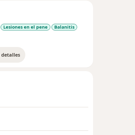
Lesiones en el pene
Balanitis
seases
detalles
bre la experiencia