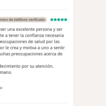
ero de teléfono verificado
 ser una excelente persona y ser
e a tener la confianza necesaria
reocupaciones de salud por las
ior le crea y motiva a uno a sentir
muchas preocupaciones acerca de
decimiento por su atención,
umano.
nión del usuario Martín Alfonso Valencia Duque
ar