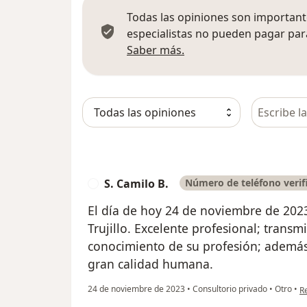
Todas las opiniones son importante
especialistas no pueden pagar para
Más información sobre
Saber más.
Busca en 
S. Camilo B.
Número de teléfono verif
S
El día de hoy 24 de noviembre de 2023
Trujillo. Excelente profesional; transm
conocimiento de su profesión; además
gran calidad humana.
en
24 de noviembre de 2023
•
Consultorio privado
•
Otro
•
R