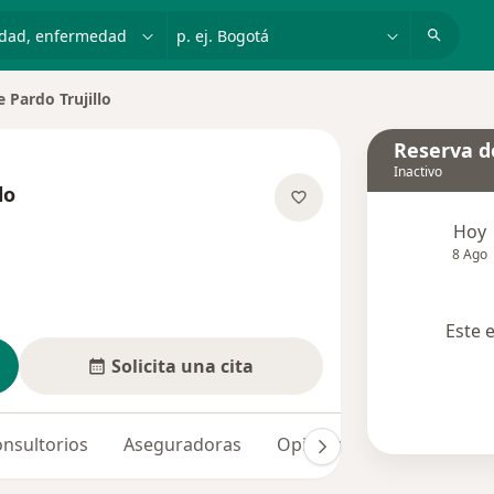
dad, enfermedad o nombre
p. ej. Bogotá
e Pardo Trujillo
de ciudad
Reserva de
Inactivo
lo
las especializaciones
Hoy
8 Ago
Este 
Solicita una cita
nsultorios
Aseguradoras
Opiniones (4)