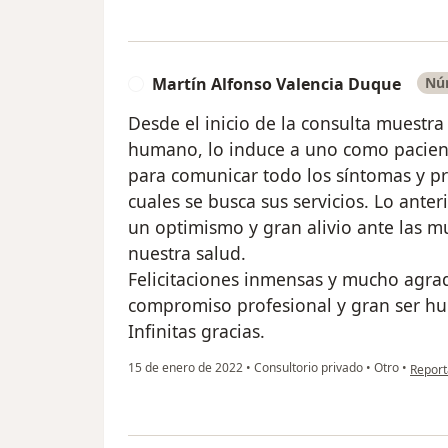
Martín Alfonso Valencia Duque
Núm
M
Desde el inicio de la consulta muestra
humano, lo induce a uno como pacient
para comunicar todo los síntomas y p
cuales se busca sus servicios. Lo anter
un optimismo y gran alivio ante las 
nuestra salud.
Felicitaciones inmensas y mucho agra
compromiso profesional y gran ser h
Infinitas gracias.
en opi
15 de enero de 2022
•
Consultorio privado
•
Otro
•
Report