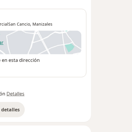
rcialSan Cancio,
Manizales
ar
 abre en una nueva pestaña
e en esta dirección
ión
Detalles
detalles
bre la dirección