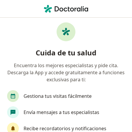
Men
Urólogo • Manizales, Caldas
Filtros
Seguro:
Suramericana S.A.
Urólogos recomendados de Suramericana
Cuida de tu salud
S.A. en Manizales
Encuentra los mejores especialistas y pide cita.
Descarga la App y accede gratuitamente a funciones
exclusivas para ti:
Gestiona tus visitas fácilmente
Envía mensajes a tus especialistas
Dr. Andrés Gómez Rodríguez
·
Ver más
Urólogo
Recibe recordatorios y notificaciones
50 opiniones