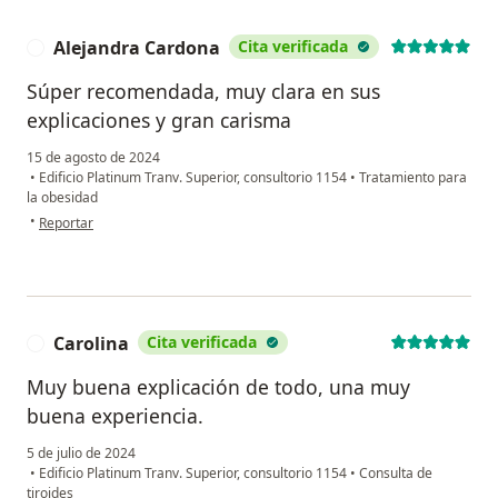
Alejandra Cardona
Cita verificada
A
Súper recomendada, muy clara en sus
explicaciones y gran carisma
15 de agosto de 2024
•
Edificio Platinum Tranv. Superior, consultorio 1154
•
Tratamiento para
la obesidad
en opinión del usuario Alejandra Cardona
•
Reportar
Carolina
Cita verificada
C
Muy buena explicación de todo, una muy
buena experiencia.
5 de julio de 2024
•
Edificio Platinum Tranv. Superior, consultorio 1154
•
Consulta de
tiroides