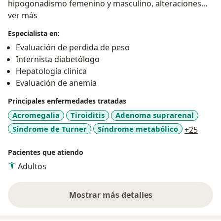
hipogonadismo femenino y masculino, alteraciones
Acerca de mí
con la prolactina y el cortisol, problemas con la
ver más
glándula hipófisis y las glándulas adrenales,
Especialista en:
menopausia y sus complicaciones, problemas con el
Evaluación de perdida de peso
colesterol, entre muchas otras condiciones
Internista diabetólogo
relacionadas con el sistema hormonal.
Hepatología clinica
Evaluación de anemia
Principales enfermedades tratadas
Acromegalia
Tiroiditis
Adenoma suprarenal
a11y_
Síndrome de Turner
Síndrome metabólico
+25
Pacientes que atiendo
Adultos
Mostrar más detalles
sobre la experiencia