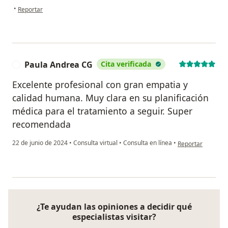
en opinión del usuario Carolina
•
Reportar
Paula Andrea CG
Cita verificada
P
Excelente profesional con gran empatia y
calidad humana. Muy clara en su planificación
médica para el tratamiento a seguir. Super
recomendada
en opinión del us
22 de junio de 2024
•
Consulta virtual
•
Consulta en línea
•
Reportar
¿Te ayudan las opiniones a decidir qué
especialistas visitar?