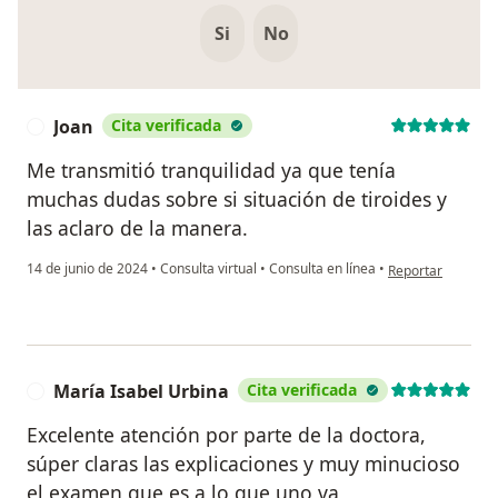
Si
No
Joan
Cita verificada
J
Me transmitió tranquilidad ya que tenía
muchas dudas sobre si situación de tiroides y
las aclaro de la manera.
en opinión del usu
14 de junio de 2024
•
Consulta virtual
•
Consulta en línea
•
Reportar
María Isabel Urbina
Cita verificada
M
Excelente atención por parte de la doctora,
súper claras las explicaciones y muy minucioso
el examen que es a lo que uno va