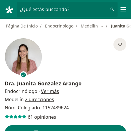
Men
¿Qué estás buscando?
Página De Inicio
Endocrinólogo
Medellín
Juanita G
Cambiar de ciu
Dra.
Juanita Gonzalez Arango
sobre las especializaciones
Endocrinólogo
·
Ver más
Medellín
2 direcciones
Núm. Colegiado: 1152439624
61 opiniones