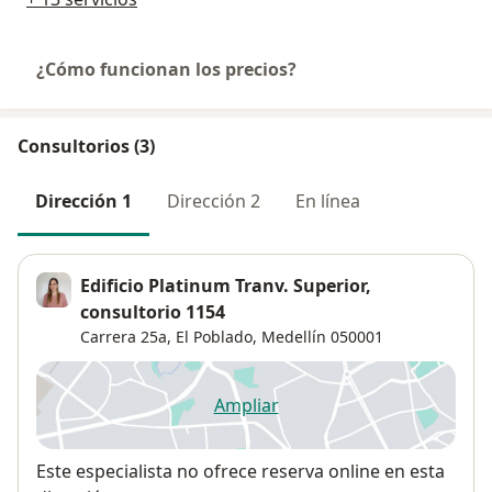
¿Cómo funcionan los precios?
Consultorios (3)
Dirección 1
Dirección 2
En línea
Edificio Platinum Tranv. Superior,
consultorio 1154
Carrera 25a,
El Poblado
,
Medellín
050001
Ampliar
se abre en una nueva pestañ
Disponibilidad
Este especialista no ofrece reserva online en esta