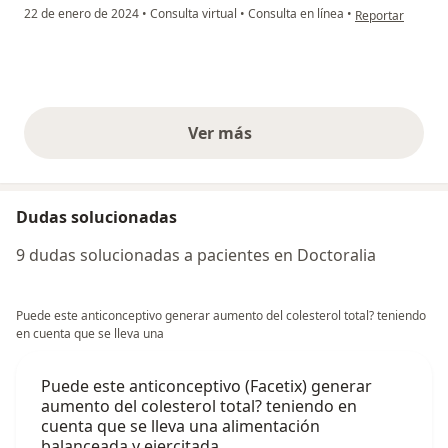
en opinión del us
22 de enero de 2024
•
Consulta virtual
•
Consulta en línea
•
Reportar
Ver más
opiniones anteriores
Dudas solucionadas
9 dudas solucionadas a pacientes en Doctoralia
Puede este anticonceptivo generar aumento del colesterol total? teniendo
en cuenta que se lleva una
Puede este anticonceptivo (Facetix) generar
aumento del colesterol total? teniendo en
cuenta que se lleva una alimentación
balanceada y ejercitada.