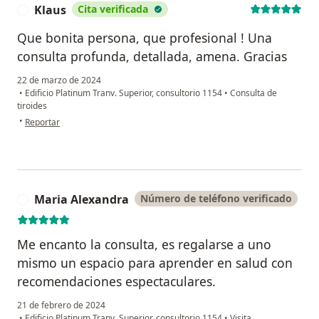
Klaus
Cita verificada
K
Que bonita persona, que profesional ! Una
consulta profunda, detallada, amena. Gracias
22 de marzo de 2024
•
Edificio Platinum Tranv. Superior, consultorio 1154
•
Consulta de
tiroides
en opinión del usuario Klaus
•
Reportar
Maria Alexandra
Número de teléfono verificado
M
Me encanto la consulta, es regalarse a uno
mismo un espacio para aprender en salud con
recomendaciones espectaculares.
21 de febrero de 2024
•
Edificio Platinum Tranv. Superior, consultorio 1154
•
Visita