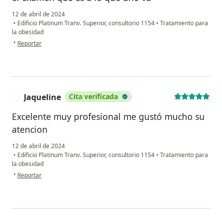
12 de abril de 2024
•
Edificio Platinum Tranv. Superior, consultorio 1154
•
Tratamiento para
la obesidad
en opinión del usuario María Isabel Urbina
•
Reportar
Jaqueline
Cita verificada
J
Excelente muy profesional me gustó mucho su
atencion
12 de abril de 2024
•
Edificio Platinum Tranv. Superior, consultorio 1154
•
Tratamiento para
la obesidad
en opinión del usuario Jaqueline
•
Reportar