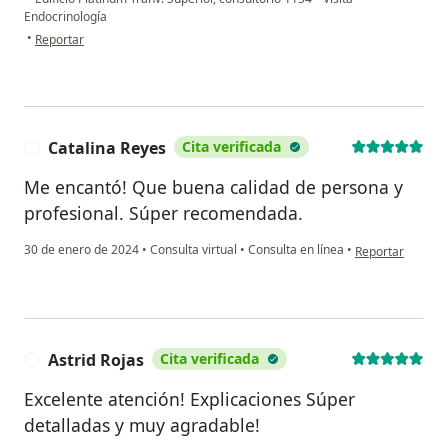
Endocrinología
en opinión del usuario Maria Alexandra
•
Reportar
Catalina Reyes
Cita verificada
C
Me encantó! Que buena calidad de persona y
profesional. Súper recomendada.
en opinión del u
30 de enero de 2024
•
Consulta virtual
•
Consulta en línea
•
Reportar
Astrid Rojas
Cita verificada
A
Excelente atención! Explicaciones Súper
detalladas y muy agradable!