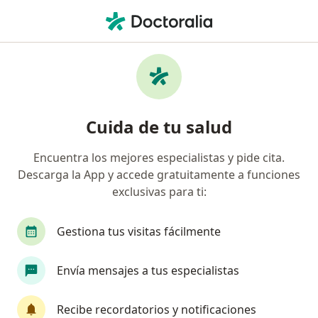
Men
Endocrinólogo • Medellín, Antioquia
Filtros
Seguro
Mapa
Endocrinólogos en Medellín
Cuida de tu salud
Encuentra los mejores especialistas y pide cita.
¿Cuál es tu compañía aseguradora?
Descarga la App y accede gratuitamente a funciones
Suramericana S.A.
Allianz Seguros S.A.
Ax
exclusivas para ti:
Gestiona tus visitas fácilmente
Envía mensajes a tus especialistas
Recibe recordatorios y notificaciones