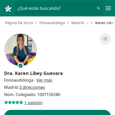
Men
¿Qué estás buscando?
Página De Inicio
Fonoaudiólogo
Madrid
Karen Libe
Cambiar de ciud
Dra.
Karen Libey Guevara
sobre las especializaciones
Fonoaudióloga
·
Ver más
Madrid
3 direcciones
Núm. Colegiado: 1007156286
1 opinión