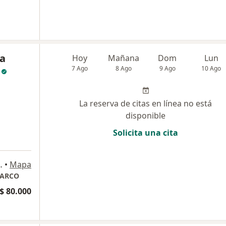
na
Hoy
Mañana
Dom
Lun
7 Ago
8 Ago
9 Ago
10 Ago
La reserva de citas en línea no está
disponible
Solicita una cita
torio 519, Bogotá
•
Mapa
TARCO
$ 80.000