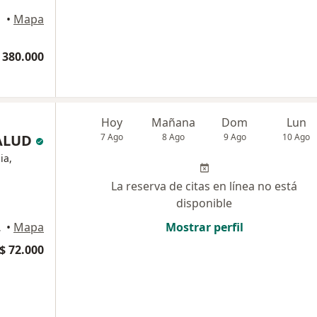
•
Mapa
 380.000
Hoy
Mañana
Dom
Lun
SALUD
7 Ago
8 Ago
9 Ago
10 Ago
ia,
La reserva de citas en línea no está
disponible
, Bogotá
•
Mapa
Mostrar perfil
$ 72.000