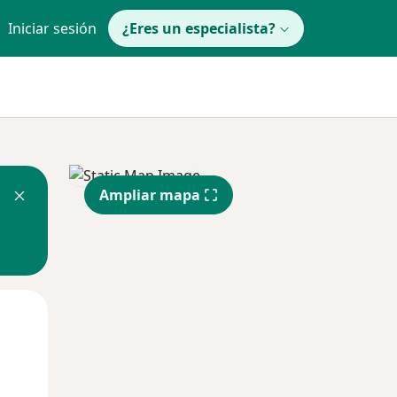
Iniciar sesión
¿Eres un especialista?
Ampliar mapa
Mar
Mié
Jue
11 Ago
12 Ago
13 Ago