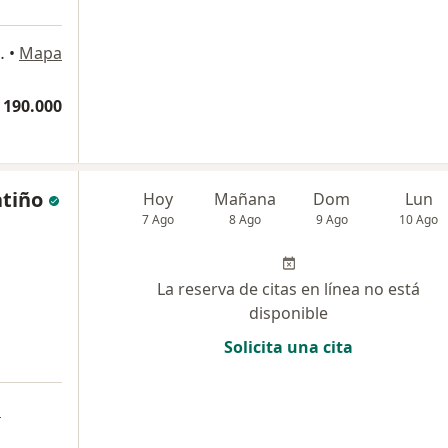
 Cauca, Colombia, Cali
•
Mapa
 190.000
atiño
Hoy
Mañana
Dom
Lun
7 Ago
8 Ago
9 Ago
10 Ago
La reserva de citas en línea no está
disponible
Solicita una cita
a
a