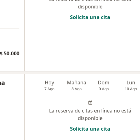
disponible
Solicita una cita
a
$ 50.000
na
Hoy
Mañana
Dom
Lun
7 Ago
8 Ago
9 Ago
10 Ago
La reserva de citas en línea no está
disponible
Solicita una cita