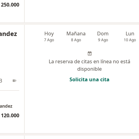
 250.000
andez
Hoy
Mañana
Dom
Lun
7 Ago
8 Ago
9 Ago
10 Ago
La reserva de citas en línea no está
disponible
Solicita una cita
3
En línea
nandez
 120.000