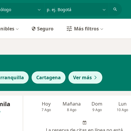
dad, enfermedad o nombre
p. ej. Bogotá
nibles
Seguro
Más filtros
rranquilla
Cartagena
Ver más
mila
Hoy
Mañana
Dom
Lun
7 Ago
8 Ago
9 Ago
10 Ago
La reserva de citas en línea no está