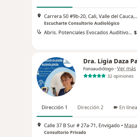
Carrera 50 #9b-20, Cali, Valle del
Escucharte Consultorio Audiológico
Abris. Potenciales Evocados Auditivos de Tamizaje
$
Dra. Ligia Daza P
·
Ver más
Fonoaudiólogo
32 opiniones
Dirección 1
Dirección 2
En líne
Calle 37 B Sur # 27a-71, Envigado
•
Map
Consultorio Privado