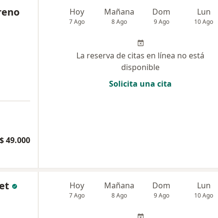
reno
Hoy
Mañana
Dom
Lun
7 Ago
8 Ago
9 Ago
10 Ago
La reserva de citas en línea no está
disponible
Solicita una cita
a
$ 49.000
et
Hoy
Mañana
Dom
Lun
7 Ago
8 Ago
9 Ago
10 Ago