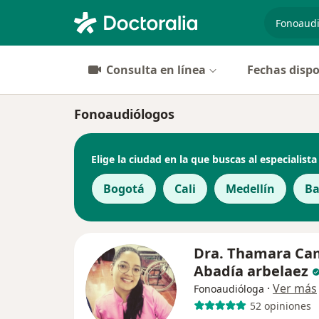
especiali
Consulta en línea
Fechas dispo
Fonoaudiólogos
Elige la ciudad en la que buscas al especialista
Bogotá
Cali
Medellín
Ba
Dra. Thamara Ca
Abadía arbelaez
·
Ver más
Fonoaudióloga
52 opiniones