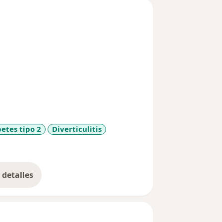
etes tipo 2
Diverticulitis
iseases
detalles
bre la experiencia