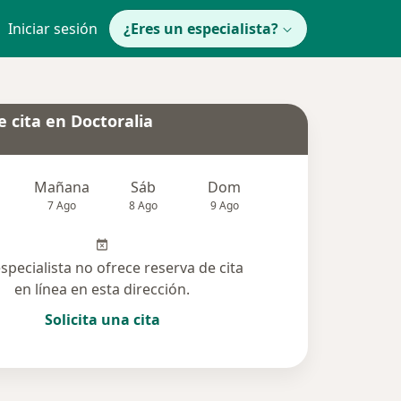
Iniciar sesión
¿Eres un especialista?
 cita en Doctoralia
Mañana
Sáb
Dom
Lun
Mar
7 Ago
8 Ago
9 Ago
10 Ago
11 Ag
especialista no ofrece reserva de cita
en línea en esta dirección.
Solicita una cita