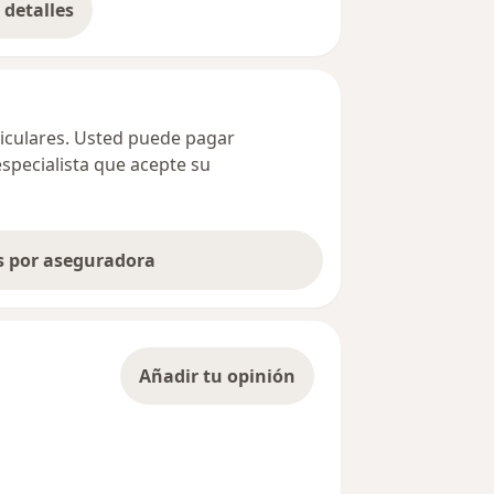
detalles
bre la dirección
ticulares. Usted puede pagar
especialista que acepte su
as por aseguradora
Añadir tu opinión