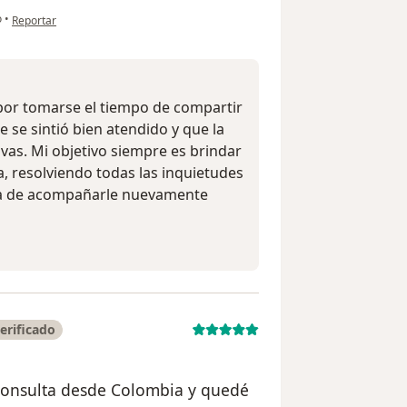
en opinión del usuario Mauricio
o
•
Reportar
 por tomarse el tiempo de compartir
 se sintió bien atendido y que la
vas. Mi objetivo siempre es brindar
, resolviendo todas las inquietudes
da de acompañarle nuevamente
erificado
consulta desde Colombia y quedé