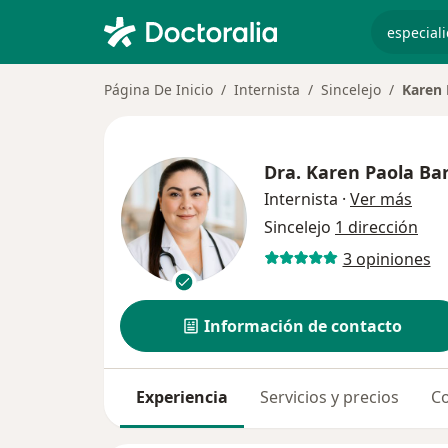
especiali
Página De Inicio
Internista
Sincelejo
Karen 
Dra.
Karen Paola Bar
sobr
Internista
·
Ver más
Sincelejo
1 dirección
3 opiniones
Información de contacto
Experiencia
Servicios y precios
Co