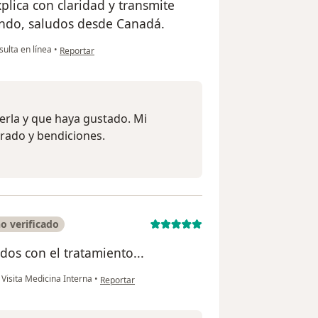
plica con claridad y transmite
endo, saludos desde Canadá.
en opinión del usuario Sarai Gutiérrez
ulta en línea
•
Reportar
derla y que haya gustado. Mi
rado y bendiciones.
o verificado
os con el tratamiento...
en opinión del usuario Hannah Quintero
Visita Medicina Interna
•
Reportar