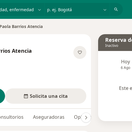
dad, enfermedad o nombre
p. ej. Bogotá
Paola Barrios Atencia
Reserva de
Inactivo
rios Atencia
e las especializaciones
Hoy
6 Ago
Este 
Solicita una cita
nsultorios
Aseguradoras
Opiniones (3)