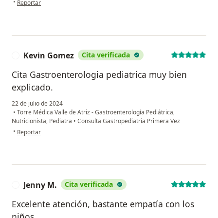
•
Reportar
Kevin Gomez
Cita verificada
K
Cita Gastroenterologia pediatrica muy bien
explicado.
22 de julio de 2024
•
Torre Médica Valle de Atriz - Gastroenterología Pediátrica,
Nutricionista, Pediatra
•
Consulta Gastropediatría Primera Vez
en opinión del usuario Kevin Gomez
•
Reportar
Jenny M.
Cita verificada
J
Excelente atención, bastante empatía con los
niños.