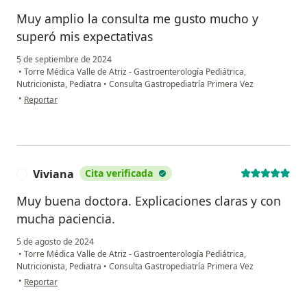
Muy amplio la consulta me gusto mucho y
superó mis expectativas
5 de septiembre de 2024
•
Torre Médica Valle de Atriz - Gastroenterología Pediátrica,
Nutricionista, Pediatra
•
Consulta Gastropediatría Primera Vez
en opinión del usuario Felix
•
Reportar
Viviana
Cita verificada
V
Muy buena doctora. Explicaciones claras y con
mucha paciencia.
5 de agosto de 2024
•
Torre Médica Valle de Atriz - Gastroenterología Pediátrica,
Nutricionista, Pediatra
•
Consulta Gastropediatría Primera Vez
en opinión del usuario Viviana
•
Reportar