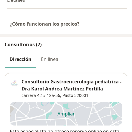
Detalles
¿Cómo funcionan los precios?
Consultorios (2)
Dirección
En línea
Consultorio Gastroenterologia pediatrica -
Dra Karol Andrea Martinez Portilla
carrera 42 # 18a-56,
Pasto
520001
Ampliar
se abre en una nueva pestañ
Disponibilidad
Este especialista no ofrece reserva online en esta