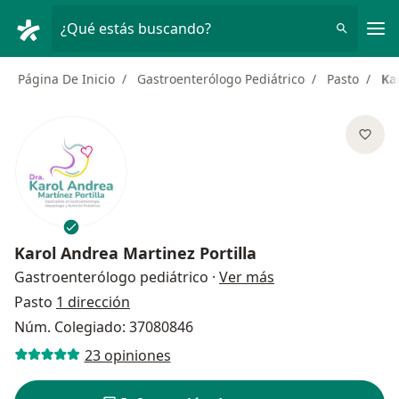
Men
¿Qué estás buscando?
Página De Inicio
Gastroenterólogo Pediátrico
Pasto
Ka
Karol Andrea Martinez Portilla
sobre las especial
Gastroenterólogo pediátrico
·
Ver más
Pasto
1 dirección
Núm. Colegiado: 37080846
23 opiniones