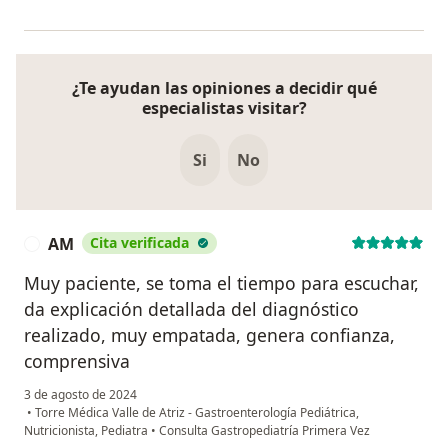
¿Te ayudan las opiniones a decidir qué
especialistas visitar?
Si
No
AM
Cita verificada
A
Muy paciente, se toma el tiempo para escuchar,
da explicación detallada del diagnóstico
realizado, muy empatada, genera confianza,
comprensiva
3 de agosto de 2024
•
Torre Médica Valle de Atriz - Gastroenterología Pediátrica,
Nutricionista, Pediatra
•
Consulta Gastropediatría Primera Vez
en opinión del usuario AM