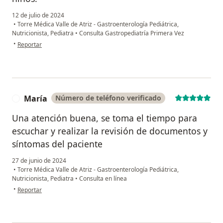
12 de julio de 2024
•
Torre Médica Valle de Atriz - Gastroenterología Pediátrica,
Nutricionista, Pediatra
•
Consulta Gastropediatría Primera Vez
en opinión del usuario Jenny M.
•
Reportar
María
Número de teléfono verificado
M
Una atención buena, se toma el tiempo para
escuchar y realizar la revisión de documentos y
síntomas del paciente
27 de junio de 2024
•
Torre Médica Valle de Atriz - Gastroenterología Pediátrica,
Nutricionista, Pediatra
•
Consulta en línea
en opinión del usuario María
•
Reportar