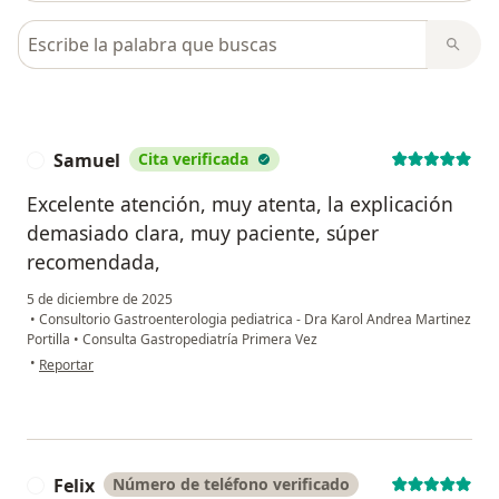
Busca en opiniones
Samuel
Cita verificada
S
Excelente atención, muy atenta, la explicación
demasiado clara, muy paciente, súper
recomendada,
5 de diciembre de 2025
•
Consultorio Gastroenterologia pediatrica - Dra Karol Andrea Martinez
Portilla
•
Consulta Gastropediatría Primera Vez
en opinión del usuario Samuel
•
Reportar
Felix
Número de teléfono verificado
F