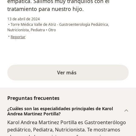
empática. Salimos muy tranquilos con el
tratamiento para nuestro hijo.
13 de abril de 2024
•
Torre Médica Valle de Atriz - Gastroenterología Pediátrica,
Nutricionista, Pediatra
•
Otro
en opinión del usuario Martha
•
Reportar
Ver más
opiniones anteriores
Preguntas frecuentes
¿Cuáles son las especialidades principales de Karol
Andrea Martinez Portilla?
Karol Andrea Martinez Portilla es Gastroenterólogo
pediátrico, Pediatra, Nutricionista. Te mostramos