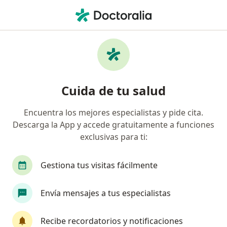
Men
Sobrepeso • Pasto, Nariño
Filtros
• 1
Seguro
Mapa
Especialistas en Sobrepeso en Pasto
Cuida de tu salud
Encuentra los mejores especialistas y pide cita.
¿Qué especialidad estás buscando?
Descarga la App y accede gratuitamente a funciones
Médico general
Nutricionista
Pediatra
exclusivas para ti:
Gestiona tus visitas fácilmente
Envía mensajes a tus especialistas
Recibe recordatorios y notificaciones