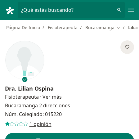
Men
¿Qué estás buscando?
Página De Inicio
Fisioterapeuta
Bucaramanga
Lilia
Cambiar d
Dra.
Lilian Ospina
sobre las especializaciones
Fisioterapeuta
·
Ver más
Bucaramanga
2 direcciones
Núm. Colegiado: 015220
1 opinión