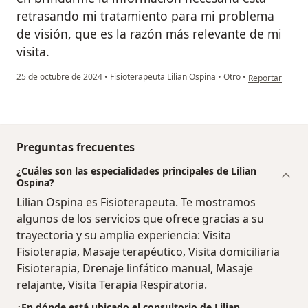
retrasando mi tratamiento para mi problema
de visión, que es la razón más relevante de mi
visita.
en opinión del 
25 de octubre de 2024
•
Fisioterapeuta Lilian Ospina
•
Otro
•
Reportar
Preguntas frecuentes
¿Cuáles son las especialidades principales de Lilian
Ospina?
Lilian Ospina es Fisioterapeuta. Te mostramos
algunos de los servicios que ofrece gracias a su
trayectoria y su amplia experiencia: Visita
Fisioterapia, Masaje terapéutico, Visita domiciliaria
Fisioterapia, Drenaje linfático manual, Masaje
relajante, Visita Terapia Respiratoria.
¿En dónde está ubicado el consultorio de Lilian