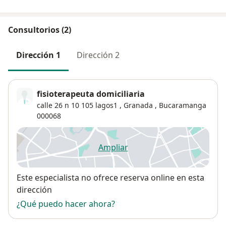
Consultorios (2)
Dirección 1
Dirección 2
fisioterapeuta domiciliaria
calle 26 n 10 105 lagos1 ,
Granada
,
Bucaramanga
000068
Ampliar
se abre en una nueva pestañ
Disponibilidad
Este especialista no ofrece reserva online en esta
dirección
¿Qué puedo hacer ahora?