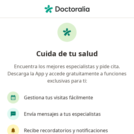
Men
Capsulitis Adhesiva • Bucaramanga, Santander
Filtros
• 1
Seguro
Mapa
Especialistas en Capsulitis adhesiva en
Cuida de tu salud
Bucaramanga
Encuentra los mejores especialistas y pide cita.
Descarga la App y accede gratuitamente a funciones
¿Qué especialidad estás buscando?
exclusivas para ti:
Fisioterapeuta
Reumatólogo
Médico fisia
Gestiona tus visitas fácilmente
Envía mensajes a tus especialistas
Recibe recordatorios y notificaciones