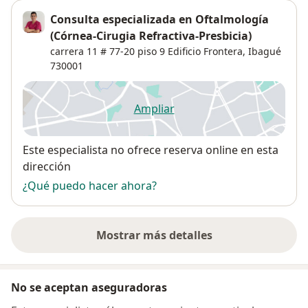
Consulta especializada en Oftalmología
(Córnea-Cirugia Refractiva-Presbicia)
carrera 11 # 77-20 piso 9 Edificio Frontera,
Ibagué
730001
Ampliar
se abre en una nueva pestañ
Disponibilidad
Este especialista no ofrece reserva online en esta
dirección
¿Qué puedo hacer ahora?
Mostrar más detalles
sobre la dirección
No se aceptan aseguradoras