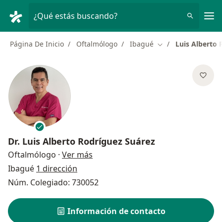
Men
¿Qué estás buscando?
Página De Inicio
Oftalmólogo
Ibagué
Luis Alberto 
Cambiar de ciudad
Dr.
Luis Alberto Rodríguez Suárez
sobre las especializaciones
Oftalmólogo
·
Ver más
Ibagué
1 dirección
Núm. Colegiado: 730052
Información de contacto