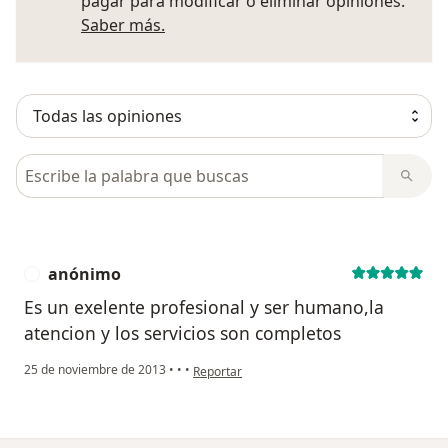
pagar para modificar o eliminar opiniones.
Más información sobre opiniones
Saber más.
Busca en opiniones
anónimo
A
Es un exelente profesional y ser humano,la
atencion y los servicios son completos
en opinión del usuario anónimo
25 de noviembre de 2013
•
•
•
Reportar