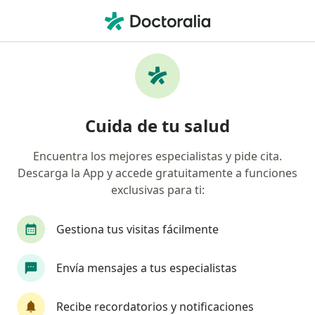
Men
Estenosis Del Conducto Lagrimal • Ibagué, Tolima
Filtros
• 1
Seguro
Mapa
Especialistas en Estenosis del conducto
Cuida de tu salud
lagrimal en Ibagué
Encuentra los mejores especialistas y pide cita.
Descarga la App y accede gratuitamente a funciones
¿Qué especialidad estás buscando?
exclusivas para ti:
Oftalmólogo
Gestiona tus visitas fácilmente
Envía mensajes a tus especialistas
Recibe recordatorios y notificaciones