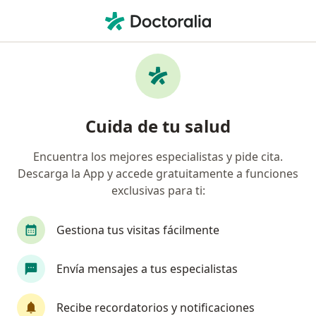
Men
¿Qué estás buscando?
Página De Inicio
Cirujano Plástico
Barranquilla
Luis D
Cuida de tu salud
Encuentra los mejores especialistas y pide cita.
Descarga la App y accede gratuitamente a funciones
exclusivas para ti:
Dr.
Luis De la Hoz
sobre las especializaciones
Cirujano plástico
·
Ver más
Gestiona tus visitas fácilmente
Barranquilla
1 dirección
Núm. Colegiado: 1324286/2013
Envía mensajes a tus especialistas
27 opiniones
Recibe recordatorios y notificaciones