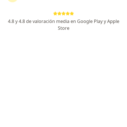
Agendar cita
Enviar mensaje
4.8 y 4.8 de valoración media en Google Play y Apple
Store
Experiencia
Novedades
Servicios y precios
Experiencia
Hola! Soy el Dr. Luis De La Hoz Cirujano plastico,
estético y reconstructivo y estoy aqui para ayudarte a
potenciar tu belleza!
Especialista en:
Cirugía reconstructiva
Reconstrucción mamaria
Cirugía post bariátrica
Cirugía estética
Principales enfermedades tratadas