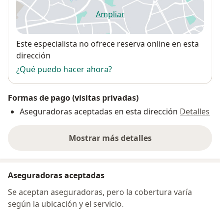
Ampliar
se abre en una nueva pestañ
Disponibilidad
Este especialista no ofrece reserva online en esta
dirección
¿Qué puedo hacer ahora?
Formas de pago (visitas privadas)
Aseguradoras aceptadas en esta dirección
Detalles
Mostrar más detalles
sobre la dirección
Aseguradoras aceptadas
Se aceptan aseguradoras, pero la cobertura varía
según la ubicación y el servicio.