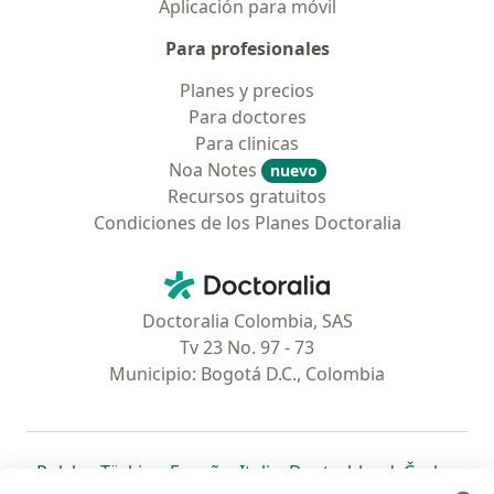
Aplicación para móvil
Para profesionales
Planes y precios
Para doctores
Para clinicas
Noa Notes
nuevo
Recursos gratuitos
Condiciones de los Planes Doctoralia
Contacto
Doctoralia - Página de inicio
Doctoralia Colombia, SAS
Tv 23 No. 97 - 73
Municipio: Bogotá D.C., Colombia
se abre en una nueva pestaña
se abre en una nueva pestaña
se abre en una nueva pestaña
se abre en una nueva pes
se abre en 
se a
Polska
,
Türkiye
,
España
,
Italia
,
Deutschland
,
Česko
,