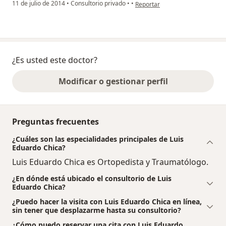
en opinión del usuario usuario
11 de julio de 2014
•
Consultorio privado
•
•
Reportar
¿Es usted este doctor?
Modificar o gestionar perfil
Preguntas frecuentes
¿Cuáles son las especialidades principales de Luis
Eduardo Chica?
Luis Eduardo Chica es Ortopedista y Traumatólogo.
¿En dónde está ubicado el consultorio de Luis
Eduardo Chica?
¿Puedo hacer la visita con Luis Eduardo Chica en línea,
sin tener que desplazarme hasta su consultorio?
¿Cómo puedo reservar una cita con Luis Eduardo