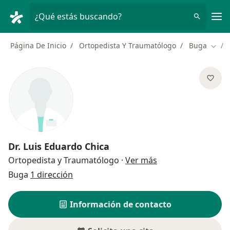
Men
¿Qué estás buscando?
Página De Inicio
Ortopedista Y Traumatólogo
Buga
Cambi
Dr.
Luis Eduardo Chica
sobre las especial
Ortopedista y Traumatólogo
·
Ver más
Buga
1 dirección
Información de contacto