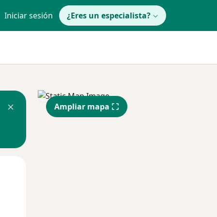
Iniciar sesión
¿Eres un especialista?
Ampliar mapa
Mar
Mié
Jue
11 Ago
12 Ago
13 Ago