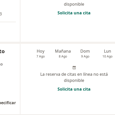
disponible
Solicita una cita
3
to
Hoy
Mañana
Dom
Lun
7 Ago
8 Ago
9 Ago
10 Ago
go
La reserva de citas en línea no está
disponible
Solicita una cita
pecificar