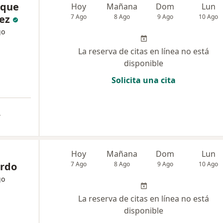
ique
Hoy
Mañana
Dom
Lun
ez
7 Ago
8 Ago
9 Ago
10 Ago
go
La reserva de citas en línea no está
disponible
Solicita una cita
a
Hoy
Mañana
Dom
Lun
erdo
7 Ago
8 Ago
9 Ago
10 Ago
go
La reserva de citas en línea no está
disponible