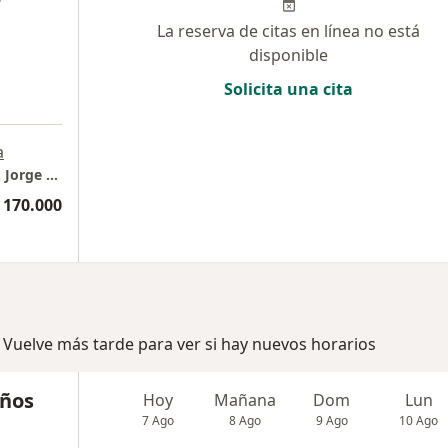
La reserva de citas en línea no está
disponible
Solicita una cita
a
Ortopedia y Traumatologia Regenerativa Dr. Jorge Mejía
 170.000
 Vuelve más tarde para ver si hay nuevos horarios
años
Hoy
Mañana
Dom
Lun
7 Ago
8 Ago
9 Ago
10 Ago