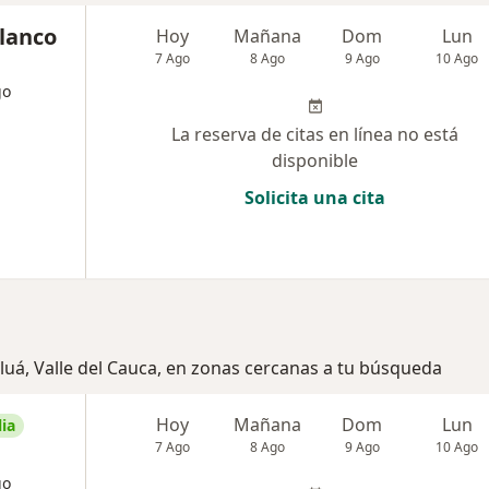
blanco
Hoy
Mañana
Dom
Lun
7 Ago
8 Ago
9 Ago
10 Ago
go
La reserva de citas en línea no está
disponible
Solicita una cita
luá, Valle del Cauca, en zonas cercanas a tu búsqueda
Hoy
Mañana
Dom
Lun
ia
7 Ago
8 Ago
9 Ago
10 Ago
go