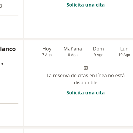
Solicita una cita
3
Blanco
Hoy
Mañana
Dom
Lun
7 Ago
8 Ago
9 Ago
10 Ago
go
La reserva de citas en línea no está
disponible
Solicita una cita