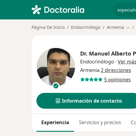
especiali
Página De Inicio
Endocrinólogo
Armenia
Camb
Dr.
Manuel Alberto 
Endocrinólogo
·
Ver má
Armenia
2 direcciones
5 opiniones
Información de contacto
Experiencia
Servicios y precios
Co