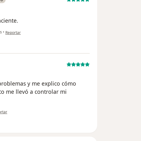
aciente.
en opinión del usuario Paciente
s
•
Reportar
 problemas y me explico cómo
to me llevó a controlar mi
.
pinión del usuario paciente
rtar