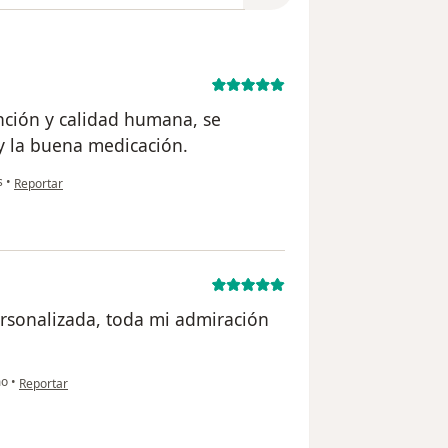
nción y calidad humana, se
 y la buena medicación.
en opinión del usuario Cuenta eliminada
s
•
Reportar
ersonalizada, toda mi admiración
en opinión del usuario Cuenta eliminada
mo
•
Reportar