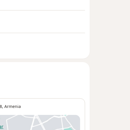
8,
Armenia
ar
 abre en una nueva pestaña