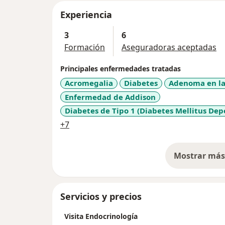
Experiencia
3
6
Formación
Aseguradoras aceptadas
Principales enfermedades tratadas
Acromegalia
Diabetes
Adenoma en la 
Enfermedad de Addison
Diabetes de Tipo 1 (Diabetes Mellitus Dep
a11y_sr_more_diseases
+7
Mostrar más 
so
Servicios y precios
Visita Endocrinología