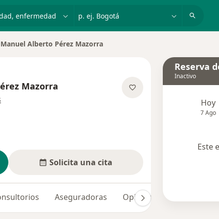
dad, enfermedad o nombre
p. ej. Bogotá
Manuel Alberto Pérez Mazorra
iar de ciudad
Reserva de
Inactivo
Pérez Mazorra
sobre las especializaciones
s
Hoy
7 Ago
Este 
Solicita una cita
nsultorios
Aseguradoras
Opiniones (5)
Dudas so