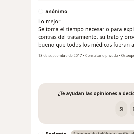
anónimo
A
Lo mejor
Se toma el tiempo necesario para expl
contras del tratamiento, su trato y p
bueno que todos los médicos fueran a
13 de septiembre de 2017
•
Consultorio privado
•
Osteopo
¿Te ayudan las opiniones a decid
Si
Paciente
Número de teléfono verifica
P