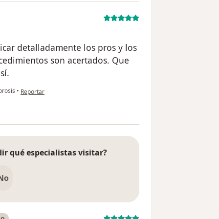
icar detalladamente los pros y los
rocedimientos son acertados. Que
sí.
en opinión del usuario anónimo
rosis
•
Reportar
ir qué especialistas visitar?
No
do