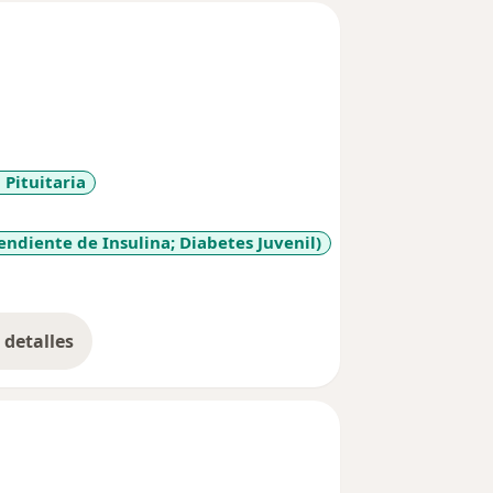
Pituitaria
endiente de Insulina; Diabetes Juvenil)
detalles
bre la experiencia