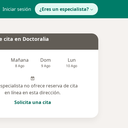
Iniciar sesión
¿Eres un especialista?
 cita en Doctoralia
Mañana
Dom
Lun
Mar
Mié
8 Ago
9 Ago
10 Ago
11 Ago
12 Ag
especialista no ofrece reserva de cita
en línea en esta dirección.
Solicita una cita
lucionadas (7)