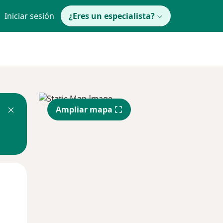
Iniciar sesión
¿Eres un especialista?
Ampliar mapa
Lun
Mar
Mié
10 Ago
11 Ago
12 Ago