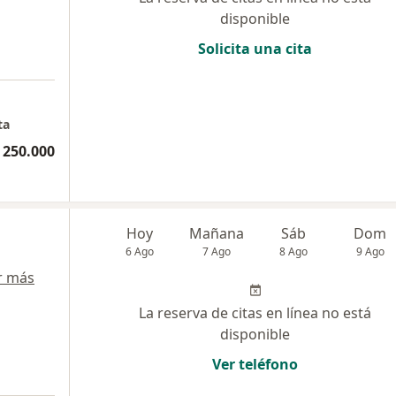
disponible
Solicita una cita
ta
 250.000
Hoy
Mañana
Sáb
Dom
6 Ago
7 Ago
8 Ago
9 Ago
r más
La reserva de citas en línea no está
disponible
Ver teléfono