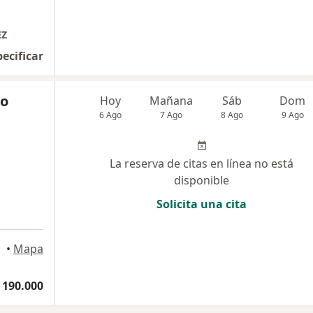
EZ
pecificar
to
Hoy
Mañana
Sáb
Dom
6 Ago
7 Ago
8 Ago
9 Ago
La reserva de citas en línea no está
disponible
Solicita una cita
menia
•
Mapa
 190.000