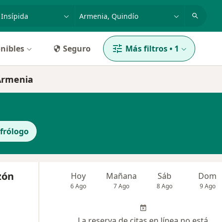
dad, enfermedad o nombre
p. ej. Bogotá
nibles
Seguro
Más filtros
•
1
 Armenia
frólogo
zón
Hoy
Mañana
Sáb
Dom
6 Ago
7 Ago
8 Ago
9 Ago
La reserva de citas en línea no está