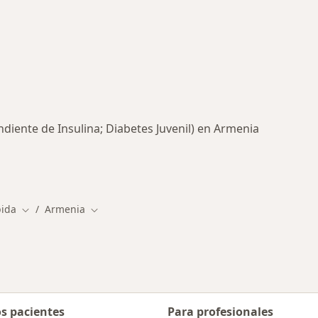
diente de Insulina; Diabetes Juvenil) en Armenia
pida
Armenia
Cambiar de ciudad
Cambiar de ciudad
os pacientes
Para profesionales