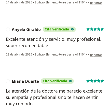
en opinión del
24 de abril de 2025
•
Edificio Elemento torre tierra of 1104
•
•
Reportar
Anyela Giraldo
Cita verificada
A
Excelente atención y servicio, muy profesional,
súper recomendable
en opinión del
22 de abril de 2025
•
Edificio Elemento torre tierra of 1104
•
•
Reportar
Eliana Duarte
Cita verificada
E
La atención de la doctora me parecio excelente,
su empatia y profesionalismo te hacen sentir
muy comodo.