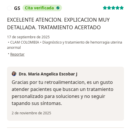
GS
Cita verificada
G
EXCELENTE ATENCION. EXPLICACION MUY
DETALLADA. TRATAMIENTO ACERTADO
17 de septiembre de 2025
•
CLAM COLOMBIA
•
Diagnóstico y tratamiento de hemorragia uterina
anormal
en opinión del usuario GS
•
Reportar
Dra. Maria Angelica Escobar J
Gracias por tu retroalimentacion, es un gusto
atender pacientes que buscan un tratamiento
personalizado para soluciones y no seguir
tapando sus síntomas.
2 de noviembre de 2025