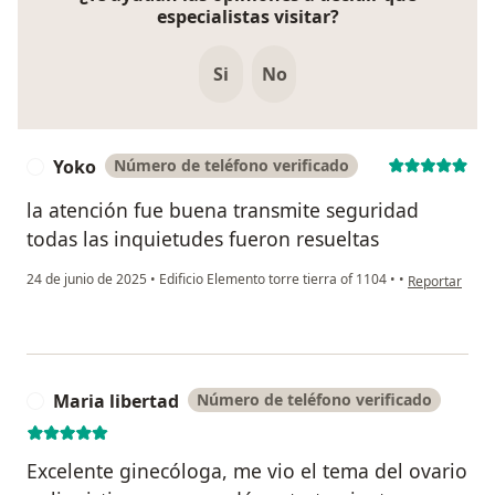
especialistas visitar?
Si
No
Yoko
Número de teléfono verificado
Y
la atención fue buena transmite seguridad
todas las inquietudes fueron resueltas
en opinión del
24 de junio de 2025
•
Edificio Elemento torre tierra of 1104
•
•
Reportar
Maria libertad
Número de teléfono verificado
M
Excelente ginecóloga, me vio el tema del ovario