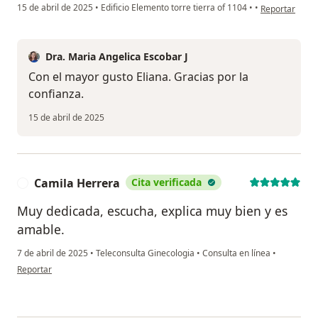
en opinión del
15 de abril de 2025
•
Edificio Elemento torre tierra of 1104
•
•
Reportar
Dra. Maria Angelica Escobar J
Con el mayor gusto Eliana. Gracias por la
confianza.
15 de abril de 2025
Camila Herrera
Cita verificada
C
Muy dedicada, escucha, explica muy bien y es
amable.
7 de abril de 2025
•
Teleconsulta Ginecologia
•
Consulta en línea
•
en opinión del usuario Camila Herrera
Reportar