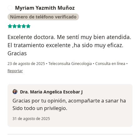
Myriam Yazmith Muñoz
M
Número de teléfono verificado
Excelente doctora. Me sentí muy bien atendida.
El tratamiento excelente ,ha sido muy eficaz.
Gracias
23 de agosto de 2025
•
Teleconsulta Ginecologia
•
Consulta en línea
•
en opinión del usuario Myriam Yazmith Muñoz
Reportar
Dra. Maria Angelica Escobar J
Gracias por tu opinión, acompañarte a sanar ha
Sido todo un privilegio.
31 de agosto de 2025