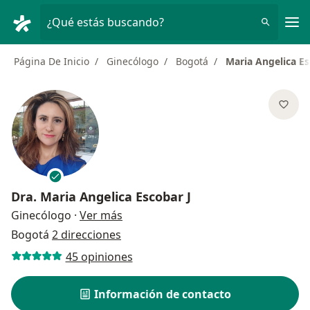
Men
¿Qué estás buscando?
Página De Inicio
Ginecólogo
Bogotá
Maria Angelica Es
Dra.
Maria Angelica Escobar J
sobre las especializaciones
Ginecólogo
·
Ver más
Bogotá
2 direcciones
45 opiniones
Información de contacto