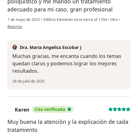
poliquistico y me mandó un tratamiento
adecuado para mi caso, gran profesional
1 de mayo de 2025
•
Edificio Elemento torre tierra of 1104
•
Otro
•
en opinión del usuario Maria libertad
Reportar
Dra. Maria Angelica Escobar J
Muchas gracias, me encanta cuando los temas
quedan claros y podemos lograr los mejores
resultados.
28 de julio de 2025
Karen
Cita verificada
K
Muy buena la atención y la explicación de cada
tratamiento