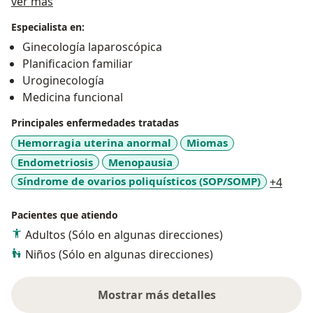
Acerca de mí
nutricionales y psicologicas para complementar el
ver más
tratamiento de las diferentes enfermedades que
Especialista en:
aquejan la mujer.
Ginecología laparoscópica
Planificacion familiar
Uroginecología
Medicina funcional
Principales enfermedades tratadas
Hemorragia uterina anormal
Miomas
Endometriosis
Menopausia
a11y_
Síndrome de ovarios poliquísticos (SOP/SOMP)
+4
Pacientes que atiendo
Adultos (Sólo en algunas direcciones)
Niños (Sólo en algunas direcciones)
Mostrar más detalles
sobre la experiencia