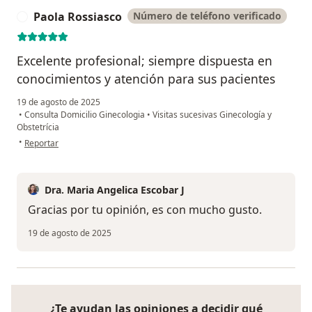
Paola Rossiasco
Número de teléfono verificado
P
Excelente profesional; siempre dispuesta en
conocimientos y atención para sus pacientes
19 de agosto de 2025
•
Consulta Domicilio Ginecologia
•
Visitas sucesivas Ginecología y
Obstetrícia
en opinión del usuario Paola Rossiasco
•
Reportar
Dra. Maria Angelica Escobar J
Gracias por tu opinión, es con mucho gusto.
19 de agosto de 2025
¿Te ayudan las opiniones a decidir qué