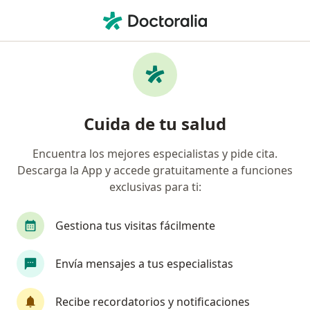
Men
Enfermedad Pélvica Inflamatoria • Bogotá, Cundinamarca
Filtros
• 1
Seguro
Mapa
Especialistas en Enfermedad pélvica
Cuida de tu salud
inflamatoria en Bogotá
Encuentra los mejores especialistas y pide cita.
Descarga la App y accede gratuitamente a funciones
¿Qué especialidad estás buscando?
exclusivas para ti:
Ginecólogo
Terapeuta complementario
S
Gestiona tus visitas fácilmente
Envía mensajes a tus especialistas
Recibe recordatorios y notificaciones