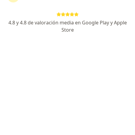
TipoDespigmentante. Exfoliativo.
4.8 y 4.8 de valoración media en Google Play y Apple
Preguntas sobre Betarretin h
Store
Nuestros expertos han respondido 1005 preguntas
sobre Betarretin h
Hacer una pregunta
Que precio tiene la consulta con la
dermatóloga y la pregunta es se puede usar
la betarretin h con la normal
Dra. Diana Yazmin Montes Escobar
Dermatólogo
Pereira