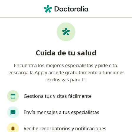
Men
¿Qué estás buscando?
Página De Inicio
Medicamentos
Betarretin H
Betarretin h - Información,
Cuida de tu salud
expertos y preguntas frecuentes
Encuentra los mejores especialistas y pide cita.
Descarga la App y accede gratuitamente a funciones
exclusivas para ti:
Información
Pregunta al Experto
Gestiona tus visitas fácilmente
Uso de Betarretin h
Envía mensajes a tus especialistas
Recibe recordatorios y notificaciones