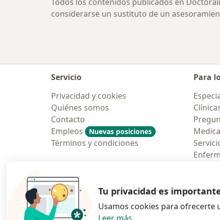
Todos los contenidos publicados en Doctoral
considerarse un sustituto de un asesoramien
Servicio
Para l
Privacidad y cookies
Especia
Quiénes somos
Clínica
Contacto
Pregun
Empleos
Medic
Nuevas posiciones
Términos y condiciones
Servici
Enfer
Pregun
Aplicac
Tu privacidad es important
Usamos cookies para ofrecerte u
Leer más
.