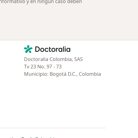
informativo y en ningún caso deben
Contacto
Doctoralia - Página de inicio
Doctoralia Colombia, SAS
Tv 23 No. 97 - 73
Municipio: Bogotá D.C., Colombia