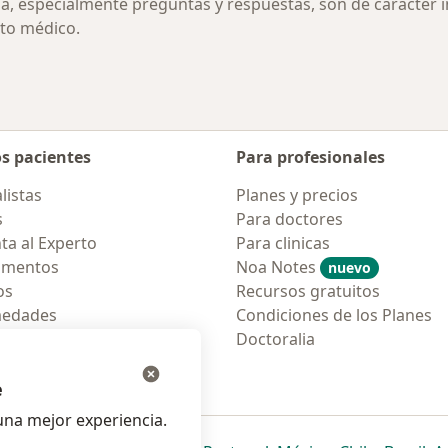
ia, especialmente preguntas y respuestas, son de carácter 
to médico.
os pacientes
Para profesionales
listas
Planes y precios
s
Para doctores
ta al Experto
Para clinicas
amentos
Noa Notes
nuevo
os
Recursos gratuitos
medades
Condiciones de los Planes
tas Frecuentes
Doctoralia
ión para móvil
e
na mejor experiencia.